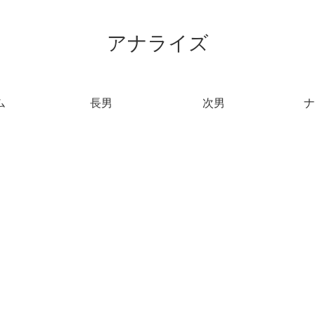
アナライズ
ム
長男
次男
ナ