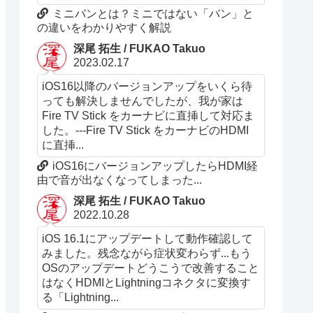
ミニバンとは？ミニではない「バン」と
の違いをわかりやすく解説
深尾 拓生 / FUKAO Takuo
2023.02.17
iOS16以降のバージョンアップをいくら待
っても解決しませんでしたが、我が家は
Fire TV Stick をカーナビに直挿して対応ま
した。---Fire TV Stick をカーナビのHDMI
に直挿...
iOS16にバージョンアップしたらHDMI経
由で音が出なくなってしまった...
深尾 拓生 / FUKAO Takuo
2022.10.28
iOS 16.1にアップデートして動作確認して
みました。残念ながら症状変わらず...もう
OSのアップデートどうこうで改善すること
はなくHDMIとLightningコネクタに変換す
る「Lightning...