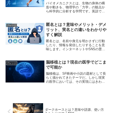
バイオメカニクスとは、生物の身体の構
造や動きを、物理学の「力学」の観点か
ら科学的に分析する学問です。英語では
「Biomechanics」と表記し、日本語では
「生体力学」とも呼ばれます。スポーツ
のフォーム改善やケガの予防、医療現場
匿名とは？意味やメリット・デメ
ナレッジ
でのリハビリ...
リット、実名との違いをわかりや
すく解説
匿名とは、名前や身元を明かさずに行動
したり、情報を発信したりすることを意
味します。インターネットやSNSの普及
により、匿名で意見を発信する機会は以
前よりも増えました。一方で、匿名には
プライバシーを守れるという利点がある
脳移植とは？現在の医学でどこま
ナレッジ
反面、責任や信頼性に関...
で可能か
脳移植は、SF映画や小説の題材として長
らく描かれてきたテーマだ。しかし現実
の医学においては、その実現にはきわめ
て高い壁が存在する。現時点で脳全体の
移植は不可能とされているが、関連する
研究は着実に進んでいる。本記事では、
脳移植の定義から技術的...
ダークホースとは？意味や語源、使い方