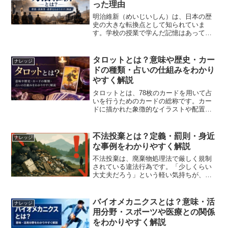
った理由
明治維新（めいじいしん）は、日本の歴
史の大きな転換点として知られていま
す。学校の授業で学んだ記憶はあって
も、「具体的に何が変わったのか」「な
ぜ起きたのか」をあらためて説明するの
は意外と難しいものです。明治維新と
タロットとは？意味や歴史・カー
ナレッジ
は、江戸幕府による政治体制が終...
ドの種類・占いの仕組みをわかり
やすく解説
タロットとは、78枚のカードを用いて占
いを行うためのカードの総称です。カー
ドに描かれた象徴的なイラストや配置を
読み解き、恋愛や仕事、人間関係、将来
の選択などについて考えるための占術と
して世界中で親しまれています。神秘的
不法投棄とは？定義・罰則・身近
ナレッジ
なイメージが強いタロッ...
な事例をわかりやすく解説
不法投棄は、廃棄物処理法で厳しく規制
されている違法行為です。「少しくらい
大丈夫だろう」という軽い気持ちが、重
大な法的責任につながることがありま
す。本記事では、不法投棄の定義や罰
則、身近な事例をわかりやすく解説しま
バイオメカニクスとは？意味・活
ナレッジ
す。知識を持つことが、トラブ...
用分野・スポーツや医療との関係
をわかりやすく解説