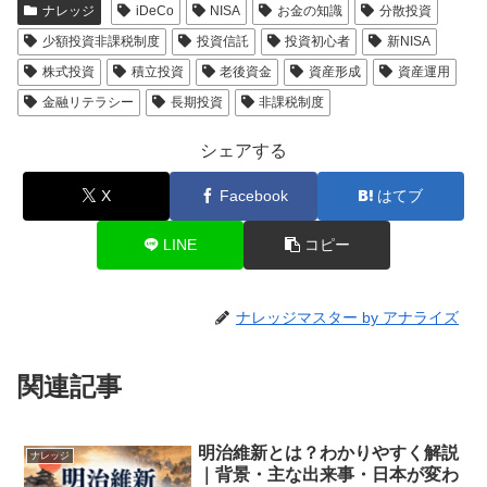
ナレッジ
iDeCo
NISA
お金の知識
分散投資
少額投資非課税制度
投資信託
投資初心者
新NISA
株式投資
積立投資
老後資金
資産形成
資産運用
金融リテラシー
長期投資
非課税制度
シェアする
X
Facebook
はてブ
LINE
コピー
ナレッジマスター by アナライズ
関連記事
明治維新とは？わかりやすく解説
ナレッジ
｜背景・主な出来事・日本が変わ