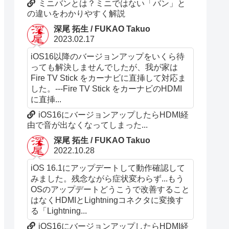
ミニバンとは？ミニではない「バン」と
の違いをわかりやすく解説
深尾 拓生 / FUKAO Takuo
2023.02.17
iOS16以降のバージョンアップをいくら待
っても解決しませんでしたが、我が家は
Fire TV Stick をカーナビに直挿して対応ま
した。---Fire TV Stick をカーナビのHDMI
に直挿...
iOS16にバージョンアップしたらHDMI経
由で音が出なくなってしまった...
深尾 拓生 / FUKAO Takuo
2022.10.28
iOS 16.1にアップデートして動作確認して
みました。残念ながら症状変わらず...もう
OSのアップデートどうこうで改善すること
はなくHDMIとLightningコネクタに変換す
る「Lightning...
iOS16にバージョンアップしたらHDMI経