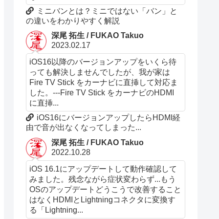
ミニバンとは？ミニではない「バン」と
の違いをわかりやすく解説
深尾 拓生 / FUKAO Takuo
2023.02.17
iOS16以降のバージョンアップをいくら待
っても解決しませんでしたが、我が家は
Fire TV Stick をカーナビに直挿して対応ま
した。---Fire TV Stick をカーナビのHDMI
に直挿...
iOS16にバージョンアップしたらHDMI経
由で音が出なくなってしまった...
深尾 拓生 / FUKAO Takuo
2022.10.28
iOS 16.1にアップデートして動作確認して
みました。残念ながら症状変わらず...もう
OSのアップデートどうこうで改善すること
はなくHDMIとLightningコネクタに変換す
る「Lightning...