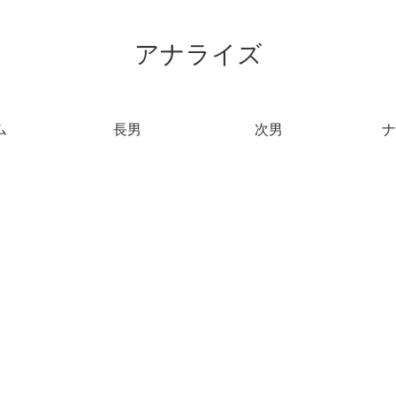
アナライズ
ム
長男
次男
ナ