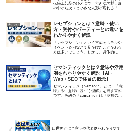
伝統工芸品のひとつで、大きな木製人形
の中から次々と小さな人形が現れる「入
れ子構造」が特徴の人形です。観光土産
やインテリアとして世界中で知られてお
り、日本でも高い知名度があります。見
レセプションとは？意味・使い
ナレッジ
た目の可愛らしさだけでな...
方・受付やパーティーとの違いを
わかりやすく解説
「レセプション」という言葉をホテルや
イベント案内などで見かけたことがある
方は多いでしょう。しかし、具体的にど
のような意味なのか、場面によって何を
指しているのか分かりにくいこともあり
ます。この記事では、「レセプション」
セマンティックとは？意味や活用
ナレッジ
の意味、使い方、関連する...
例をわかりやすく解説【AI・
Web・SEOで注目の概念】
セマンティック（Semantic）とは、「意
味」や「意味に基づく理解」を指す言葉
です。英語の「semantic」は「意味の」
「意味に関する」という意味を持ち、言
語学をはじめ、Web制作、検索エンジ
ン、人工知能（AI）など幅広い分野で使
用され...
出世魚とは？意味や代表例をわかりやす