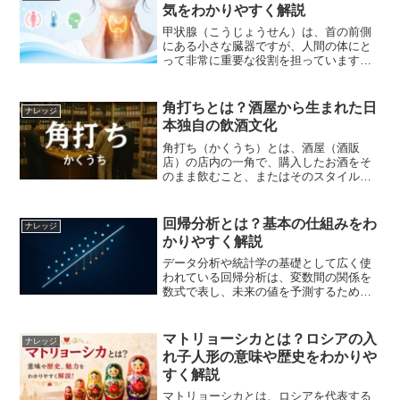
気をわかりやすく解説
甲状腺（こうじょうせん）は、首の前側
にある小さな臓器ですが、人間の体にと
って非常に重要な役割を担っています。
甲状腺から分泌されるホルモンは、体の
代謝や成長、体温調節などに深く関わっ
ており、その働きが乱れるとさまざまな
角打ちとは？酒屋から生まれた日
ナレッジ
不調が現れます。近年では...
本独自の飲酒文化
角打ち（かくうち）とは、酒屋（酒販
店）の店内の一角で、購入したお酒をそ
のまま飲むこと、またはそのスタイル自
体を指します。居酒屋でも立ち飲み屋で
もない、酒屋ならではの素朴さと気軽さ
が魅力です。角打ちの由来と歴史「角」
回帰分析とは？基本の仕組みをわ
ナレッジ
は店内の隅、「打ち」は升で...
かりやすく解説
データ分析や統計学の基礎として広く使
われている回帰分析は、変数間の関係を
数式で表し、未来の値を予測するための
手法です。マーケティングや経済学、機
械学習など多様な分野で活用されてお
り、データを扱う職種では特に重要な知
マトリョーシカとは？ロシアの入
ナレッジ
識となっています。本記事で...
れ子人形の意味や歴史をわかりや
すく解説
マトリョーシカとは、ロシアを代表する