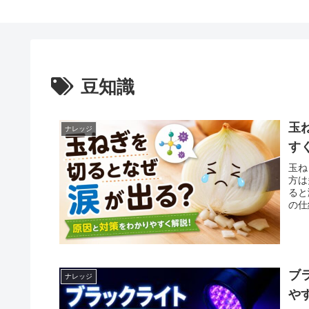
豆知識
玉
ナレッジ
す
玉ね
方は
ると
の仕
ブ
ナレッジ
や