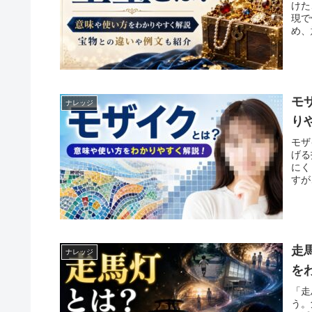
けた
現で
め、
モ
ナレッジ
り
モザ
げる
にく
すが
走
ナレッジ
を
「走
う。