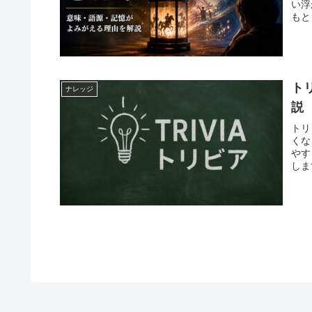
い浮
もと
ト
ナレッジ
説
トリ
くな
やす
しま