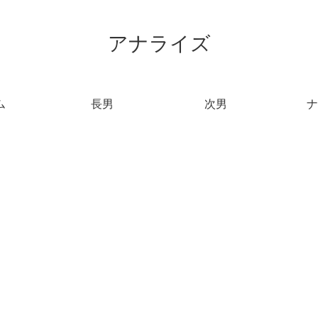
アナライズ
ム
長男
次男
ナ