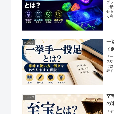
ブラ
で活
せる
く利
一
ナレッジ
く
「一
スや
では
表す
至
ナレッジ
の
「至