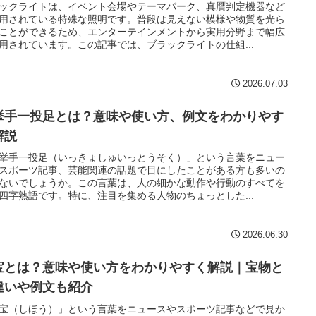
ックライトは、イベント会場やテーマパーク、真贋判定機器など
用されている特殊な照明です。普段は見えない模様や物質を光ら
ことができるため、エンターテインメントから実用分野まで幅広
用されています。この記事では、ブラックライトの仕組...
2026.07.03
挙手一投足とは？意味や使い方、例文をわかりやす
解説
挙手一投足（いっきょしゅいっとうそく）」という言葉をニュー
スポーツ記事、芸能関連の話題で目にしたことがある方も多いの
ないでしょうか。この言葉は、人の細かな動作や行動のすべてを
四字熟語です。特に、注目を集める人物のちょっとした...
2026.06.30
宝とは？意味や使い方をわかりやすく解説｜宝物と
違いや例文も紹介
宝（しほう）」という言葉をニュースやスポーツ記事などで見か