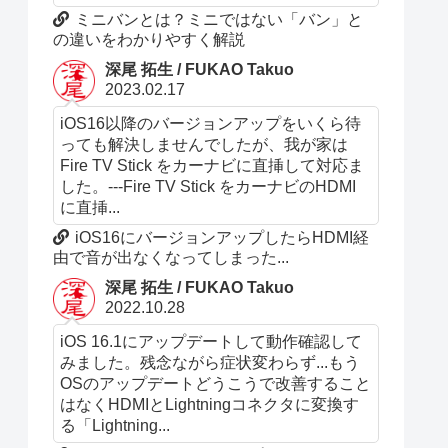
ミニバンとは？ミニではない「バン」と
の違いをわかりやすく解説
深尾 拓生 / FUKAO Takuo
2023.02.17
iOS16以降のバージョンアップをいくら待
っても解決しませんでしたが、我が家は
Fire TV Stick をカーナビに直挿して対応ま
した。---Fire TV Stick をカーナビのHDMI
に直挿...
iOS16にバージョンアップしたらHDMI経
由で音が出なくなってしまった...
深尾 拓生 / FUKAO Takuo
2022.10.28
iOS 16.1にアップデートして動作確認して
みました。残念ながら症状変わらず...もう
OSのアップデートどうこうで改善すること
はなくHDMIとLightningコネクタに変換す
る「Lightning...