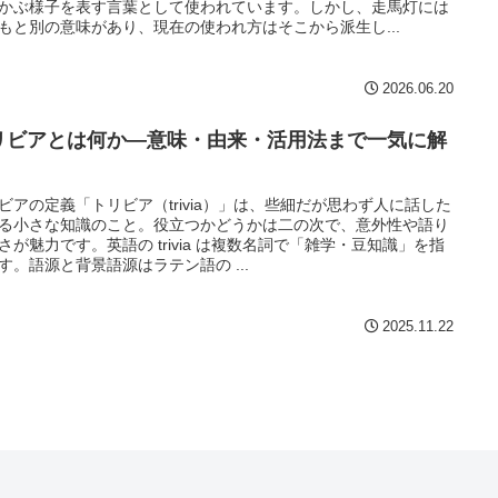
かぶ様子を表す言葉として使われています。しかし、走馬灯には
もと別の意味があり、現在の使われ方はそこから派生し...
2026.06.20
リビアとは何か—意味・由来・活用法まで一気に解
ビアの定義「トリビア（trivia）」は、些細だが思わず人に話した
る小さな知識のこと。役立つかどうかは二の次で、意外性や語り
さが魅力です。英語の trivia は複数名詞で「雑学・豆知識」を指
す。語源と背景語源はラテン語の ...
2025.11.22