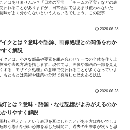
ことはありませんか？「日本の至宝」「チームの至宝」などの表
使われることがありますが、日常会話ではあまり使われないた
意味がよく分からないという人もいるでしょう。この記事...
2026.06.28
ザイクとは？意味や語源、画像処理との関係をわか
やすく解説
イクとは、小さな部品や要素を組み合わせて一つの全体を作り上
技法や表現方法を指します。現代では、画像や動画の一部を見え
くする「モザイク処理」の意味で使われることが多くなっていま
、もともとは美術や建築の分野で発展した歴史ある技法...
2026.06.28
馬灯とは？意味・語源・なぜ記憶がよみがえるのか
わかりやすく解説
馬灯が見えた」という表現を耳にしたことがある方は多いでしょ
危険な場面や強い恐怖を感じた瞬間に、過去の出来事が次々と思