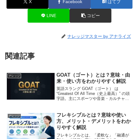
X
Facebook
はてブ
LINE
コピー
ナレッジマスター by アナライズ
関連記事
GOAT（ゴート）とは？意味・由
ナレッジ
来・使い方をわかりやすく解説
英語スラング GOAT（ゴート） は
“Greatest Of All Time（史上最高）” の頭
字語。主にスポーツや音楽・カルチャー
で「時代を超えて最も偉大」と称えると
きに使います。本記事では、意味、由
来、実例、注意点、関連語までをコン...
フレキシブルとは？意味や使い
ナレッジ
方、メリット・デメリットをわか
りやすく解説
フレキシブルとは、「柔軟な」「融通が