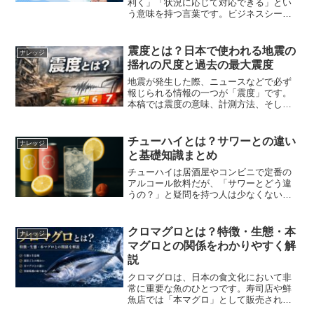
利く」「状況に応じて対応できる」とい
う意味を持つ言葉です。ビジネスシーン
をはじめ、日常生活やIT、働き方など幅
広い場面で使われています。現代は変化
のスピードが速く、多様な価値観や働き
震度とは？日本で使われる地震の
ナレッジ
方が求められる時代です...
揺れの尺度と過去の最大震度
地震が発生した際、ニュースなどで必ず
報じられる情報の一つが「震度」です。
本稿では震度の意味、計測方法、そして
過去に観測された最大震度について解説
します。1. 震度とは何か震度とは、地震
によって「その地点で実際にどれほど揺
チューハイとは？サワーとの違い
ナレッジ
れたか」を表す指標で...
と基礎知識まとめ
チューハイは居酒屋やコンビニで定番の
アルコール飲料だが、「サワーとどう違
うの？」と疑問を持つ人は少なくない。
実は両者の定義には諸説あり、現在では
明確な区別がないまま使われているケー
スが多い。本記事では、チューハイの基
クロマグロとは？特徴・生態・本
ナレッジ
礎知識からサワーとの違い...
マグロとの関係をわかりやすく解
説
クロマグロは、日本の食文化において非
常に重要な魚のひとつです。寿司店や鮮
魚店では「本マグロ」として販売される
ことが多く、高級な刺身や寿司ネタとし