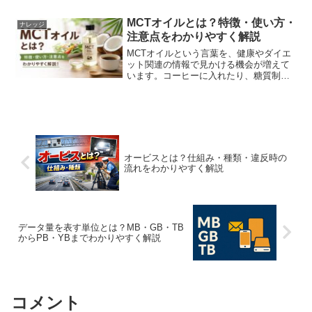
て広く親しまれています。しかし、クロ
マグロがどのような魚なのか、生態や特
MCTオイルとは？特徴・使い方・
ナレッジ
徴について詳しく知ってい...
注意点をわかりやすく解説
MCTオイルという言葉を、健康やダイエ
ット関連の情報で見かける機会が増えて
います。コーヒーに入れたり、糖質制限
中に使われたりすることで知られていま
すが、「普通の油と何が違うの？」と疑
問に思う人も多いでしょう。この記事で
は、MCTオイルの仕組...
オービスとは？仕組み・種類・違反時の
流れをわかりやすく解説
データ量を表す単位とは？MB・GB・TB
からPB・YBまでわかりやすく解説
コメント