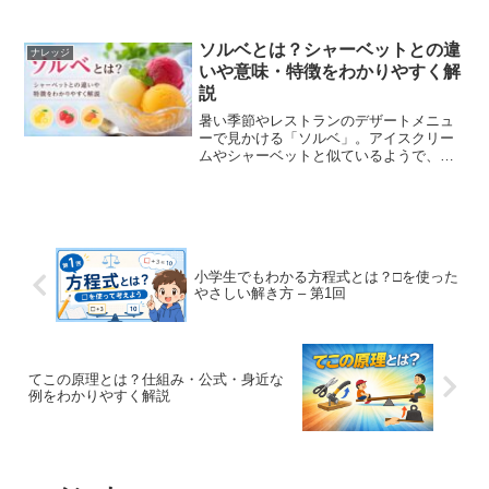
親しまれており、日本でも「鳩サブレ
ー」をはじめとするさまざまなサブレが
販売されています。しかし、「クッキー
ソルベとは？シャーベットとの違
ナレッジ
と何が違うの？」「サブレと...
いや意味・特徴をわかりやすく解
説
暑い季節やレストランのデザートメニュ
ーで見かける「ソルベ」。アイスクリー
ムやシャーベットと似ているようで、違
いがよくわからないという方も多いので
はないでしょうか。この記事では、ソル
ベの意味や特徴、シャーベットとの違
い、語源、どのような場面で...
小学生でもわかる方程式とは？□を使った
やさしい解き方 – 第1回
てこの原理とは？仕組み・公式・身近な
例をわかりやすく解説