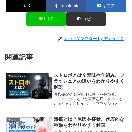
X
Facebook
はてブ
LINE
コピー
ナレッジマスター by アナライズ
関連記事
ストロボとは？意味や仕組み、フ
ナレッジ
ラッシュとの違いをわかりやすく
解説
写真撮影や映像制作に興味を持つと、
「ストロボ」という言葉を耳にすること
があります。しかし、「フラッシュとの
違いがわからない」「どのような役割が
あるのか知りたい」という方も多いので
はないでしょうか。ストロボは、暗い場
潰瘍とは？原因や症状、代表的な
ナレッジ
所での撮影を補助するだけで...
種類をわかりやすく解説