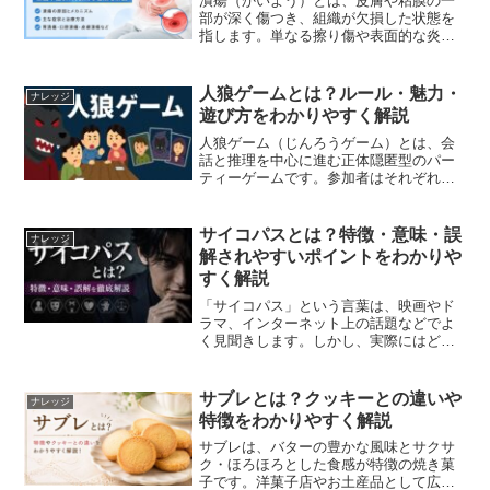
潰瘍（かいよう）とは、皮膚や粘膜の一
部が深く傷つき、組織が欠損した状態を
指します。単なる擦り傷や表面的な炎症
とは異なり、組織の深い部分まで損傷が
及ぶため、治癒に時間がかかることが特
徴です。潰瘍は胃や十二指腸だけでな
人狼ゲームとは？ルール・魅力・
ナレッジ
く、口の中や皮膚など体のさ...
遊び方をわかりやすく解説
人狼ゲーム（じんろうゲーム）とは、会
話と推理を中心に進む正体隠匿型のパー
ティーゲームです。参加者はそれぞれ秘
密の役職を与えられ、嘘と推理を武器に
勝利条件の達成を目指します。紙とペン
だけでも遊べる手軽さから、学校・職
サイコパスとは？特徴・意味・誤
ナレッジ
場・オンラインまで幅広い場...
解されやすいポイントをわかりや
すく解説
「サイコパス」という言葉は、映画やド
ラマ、インターネット上の話題などでよ
く見聞きします。しかし、実際にはどの
ような意味を持つ言葉なのでしょうか。
「冷たい人」「共感性がない人」という
イメージだけで使われることもあります
サブレとは？クッキーとの違いや
ナレッジ
が、正確な理解には注意が...
特徴をわかりやすく解説
サブレは、バターの豊かな風味とサクサ
ク・ほろほろとした食感が特徴の焼き菓
子です。洋菓子店やお土産品として広く