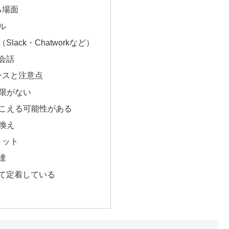
る場面
ル
lack・Chatworkなど）
会話
ンスと注意点
期限がない
聞こえる可能性がある
い換え
リット
達
て定着している