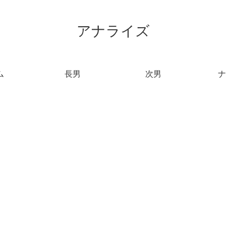
アナライズ
ム
長男
次男
ナ