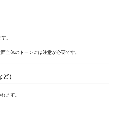
ます」
文面全体のトーンには注意が必要です。
kなど）
われます。