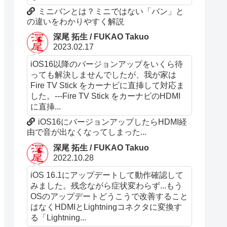
ミニバンとは？ミニではない「バン」と
の違いをわかりやすく解説
深尾 拓生 / FUKAO Takuo
2023.02.17
iOS16以降のバージョンアップをいくら待
っても解決しませんでしたが、我が家は
Fire TV Stick をカーナビに直挿して対応ま
した。---Fire TV Stick をカーナビのHDMI
に直挿...
iOS16にバージョンアップしたらHDMI経
由で音が出なくなってしまった...
深尾 拓生 / FUKAO Takuo
2022.10.28
iOS 16.1にアップデートして動作確認して
みました。残念ながら症状変わらず...もう
OSのアップデートどうこうで改善すること
はなくHDMIとLightningコネクタに変換す
る「Lightning...