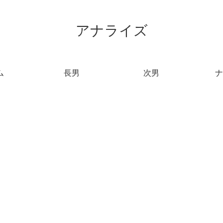
アナライズ
ム
長男
次男
ナ