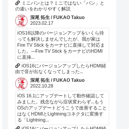
ミニバンとは？ミニではない「バン」と
の違いをわかりやすく解説
深尾 拓生 / FUKAO Takuo
2023.02.17
iOS16以降のバージョンアップをいくら待
っても解決しませんでしたが、我が家は
Fire TV Stick をカーナビに直挿して対応ま
した。---Fire TV Stick をカーナビのHDMI
に直挿...
iOS16にバージョンアップしたらHDMI経
由で音が出なくなってしまった...
深尾 拓生 / FUKAO Takuo
2022.10.28
iOS 16.1にアップデートして動作確認して
みました。残念ながら症状変わらず...もう
OSのアップデートどうこうで改善すること
はなくHDMIとLightningコネクタに変換す
る「Lightning...
iOS16にバージョンアップしたらHDMI経