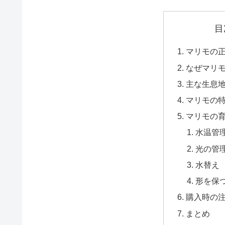
目
マリモの
なぜマリ
主な生息
マリモの
マリモの
水温管
光の管
水替え
形を保
購入時の
まとめ