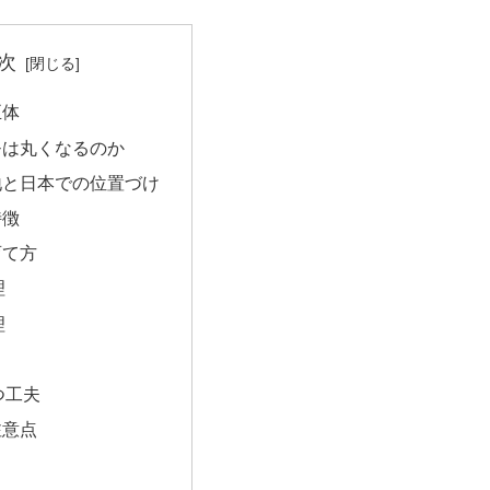
次
正体
モは丸くなるのか
地と日本での位置づけ
特徴
育て方
理
理
つ工夫
注意点