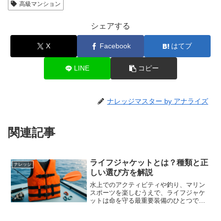
高級マンション
シェアする
X
Facebook
はてブ
LINE
コピー
ナレッジマスター by アナライズ
関連記事
ライフジャケットとは？種類と正
ナレッジ
しい選び方を解説
水上でのアクティビティや釣り、マリン
スポーツを楽しむうえで、ライフジャケ
ットは命を守る最重要装備のひとつで
す。しかし種類が多く、どれを選べばよ
いか迷う方も少なくありません。本記事