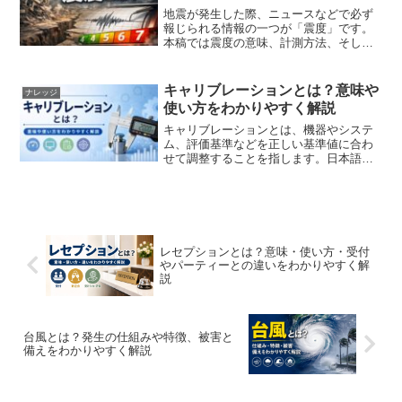
地震が発生した際、ニュースなどで必ず
報じられる情報の一つが「震度」です。
本稿では震度の意味、計測方法、そして
過去に観測された最大震度について解説
します。1. 震度とは何か震度とは、地震
によって「その地点で実際にどれほど揺
キャリブレーションとは？意味や
ナレッジ
れたか」を表す指標で...
使い方をわかりやすく解説
キャリブレーションとは、機器やシステ
ム、評価基準などを正しい基準値に合わ
せて調整することを指します。日本語で
は「校正」や「較正」、「基準合わせ」
などと訳されることが多く、計測機器か
らITシステム、人事評価まで幅広い分野
で使われています。近年...
レセプションとは？意味・使い方・受付
やパーティーとの違いをわかりやすく解
説
台風とは？発生の仕組みや特徴、被害と
備えをわかりやすく解説