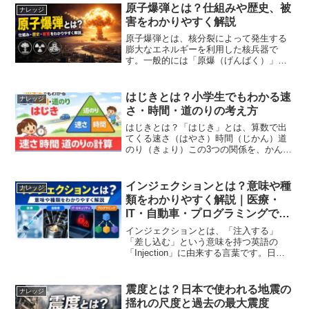
では、ライフジャケットの基本的な仕組
原子爆弾とは？仕組みや歴史、被
ナレッジ
みから種類、シーン別の正し...
害をわかりやすく解説
原子爆弾とは、核分裂によって発生する
膨大なエネルギーを利用した核兵器で
す。一般的には「原爆（げんばく）」と
も呼ばれ、一瞬で広範囲に甚大な被害を
もたらすことから、世界で最も破壊力の
大きい兵器の一つとして知られていま
はじきとは？小学生でもわかる速
ナレッジ
す。1945年に広島と長崎へ...
さ・時間・道のりの考え方
はじきとは？「はじき」とは、算数で出
てくる速さ（はやさ）時間（じかん）道
のり（きょり）この3つの関係を、かんた
んに覚える方法です。名前の意味はこう
です。は → 速さじ → 時間き → 道のり
基本の3つの式はじきを使うと、次の3つ
インジェクションとは？意味や種
ナレッジ
がすぐにわか...
類をわかりやすく解説｜医療・
IT・自動車・プログラミングでの
違い
インジェクションとは、「注入する」
「差し込む」という意味を持つ英語の
「Injection」に由来する言葉です。日常
生活では医療の「注射」を思い浮かべる
方が多いかもしれませんが、自動車や
IT、プログラミングなど、さまざまな分
震度とは？日本で使われる地震の
ナレッジ
野で使われています...
揺れの尺度と過去の最大震度