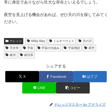
常に身近でありながら壮大な存在といえるでしょう。
夜空を見上げる機会があれば、ぜひ天の川を探してみてく
ださい。
ナレッジ
Milky Way
ミルキーウェイ
天の川
天文学
宇宙
宇宙の仕組み
宇宙用語
星空
銀河
銀河系
シェアする
X
Facebook
はてブ
LINE
コピー
ナレッジマスター by アナライズ