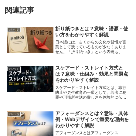
関連記事
折り紙つきとは？意味・語源・使
ナレッジ
い方をわかりやすく解説
日本語には、古くからの文化や習慣が言
葉として残っているものが少なくありま
せん。「折り紙つき」という表現も、そ
の一つです。日常会話やビジネスシーン
でも頻繁に使われますが、意味や語源を
深く理解している人は意外と少ないかも
スケアード・ストレイト方式と
ナレッジ
しれません。この記事では...
は？意味・仕組み・効果と問題点
をわかりやすく解説
スケアード・ストレイト方式とは、非行
防止や更生教育の一環として、若者に犯
罪や刑務所生活の厳しさを体験的に伝
え、恐怖によって問題行動を抑止しよう
とする指導方法です。アメリカで注目を
集めた取り組みとして知られています
アフォーダンスとは？意味・具体
ナレッジ
が、その効果については長年議...
例・Webデザインで重要な理由を
わかりやすく解説
アフォーダンスとはアフォーダンス