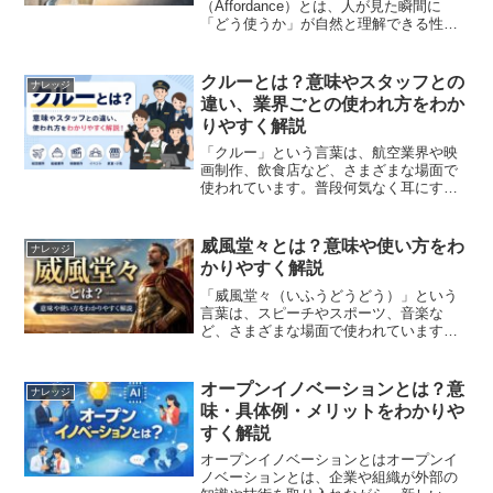
（Affordance）とは、人が見た瞬間に
「どう使うか」が自然と理解できる性質
のことです。この概念は心理学者の ジェ
ームズ・J・ギブソン によって提唱さ
れ、現在ではUI/UXデザインやプロダクト
クルーとは？意味やスタッフとの
ナレッジ
設計の分野で...
違い、業界ごとの使われ方をわか
りやすく解説
「クルー」という言葉は、航空業界や映
画制作、飲食店など、さまざまな場面で
使われています。普段何気なく耳にする
言葉ですが、「スタッフとは何が違う
の？」「アルバイトもクルーと呼ぶのは
なぜ？」と疑問に思う方もいるでしょ
威風堂々とは？意味や使い方をわ
ナレッジ
う。この記事では、クルーの意...
かりやすく解説
「威風堂々（いふうどうどう）」という
言葉は、スピーチやスポーツ、音楽な
ど、さまざまな場面で使われています。
なんとなく「かっこいい」「堂々として
いる」というイメージを持っている人も
多いかもしれません。しかし、実際には
オープンイノベーションとは？意
ナレッジ
どのような意味を持ち、どん...
味・具体例・メリットをわかりや
すく解説
オープンイノベーションとはオープンイ
ノベーションとは、企業や組織が外部の