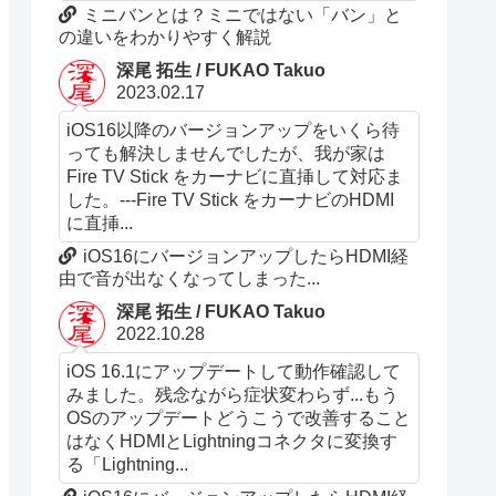
ミニバンとは？ミニではない「バン」と
の違いをわかりやすく解説
深尾 拓生 / FUKAO Takuo
2023.02.17
iOS16以降のバージョンアップをいくら待
っても解決しませんでしたが、我が家は
Fire TV Stick をカーナビに直挿して対応ま
した。---Fire TV Stick をカーナビのHDMI
に直挿...
iOS16にバージョンアップしたらHDMI経
由で音が出なくなってしまった...
深尾 拓生 / FUKAO Takuo
2022.10.28
iOS 16.1にアップデートして動作確認して
みました。残念ながら症状変わらず...もう
OSのアップデートどうこうで改善すること
はなくHDMIとLightningコネクタに変換す
る「Lightning...