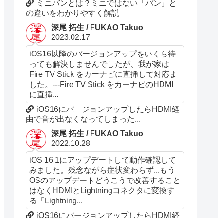
ミニバンとは？ミニではない「バン」と
の違いをわかりやすく解説
深尾 拓生 / FUKAO Takuo
2023.02.17
iOS16以降のバージョンアップをいくら待
っても解決しませんでしたが、我が家は
Fire TV Stick をカーナビに直挿して対応ま
した。---Fire TV Stick をカーナビのHDMI
に直挿...
iOS16にバージョンアップしたらHDMI経
由で音が出なくなってしまった...
深尾 拓生 / FUKAO Takuo
2022.10.28
iOS 16.1にアップデートして動作確認して
みました。残念ながら症状変わらず...もう
OSのアップデートどうこうで改善すること
はなくHDMIとLightningコネクタに変換す
る「Lightning...
iOS16にバージョンアップしたらHDMI経