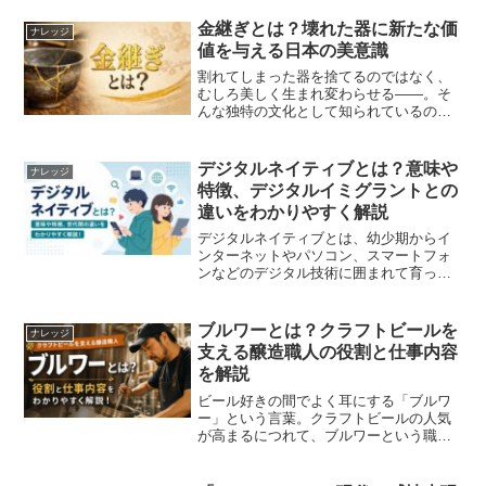
金継ぎとは？壊れた器に新たな価
ナレッジ
値を与える日本の美意識
割れてしまった器を捨てるのではなく、
むしろ美しく生まれ変わらせる——。そ
んな独特の文化として知られているのが
「金継ぎ」です。この記事では、金継ぎ
の意味や特徴、歴史、そして現代での活
用まで、わかりやすく解説します。金継
デジタルネイティブとは？意味や
ナレッジ
ぎとは金継ぎ（きんつぎ）...
特徴、デジタルイミグラントとの
違いをわかりやすく解説
デジタルネイティブとは、幼少期からイ
ンターネットやパソコン、スマートフォ
ンなどのデジタル技術に囲まれて育った
世代を指す言葉です。現代では、多くの
人が日常的にデジタル機器を利用してい
ますが、その中でも生まれたときからデ
ブルワーとは？クラフトビールを
ナレッジ
ジタル環境が当たり前だっ...
支える醸造職人の役割と仕事内容
を解説
ビール好きの間でよく耳にする「ブルワ
ー」という言葉。クラフトビールの人気
が高まるにつれて、ブルワーという職業
にも注目が集まっています。しかし、
「ブルワーとは具体的に何をする人なの