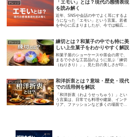
か」「ビール工場で働く人全員がブルワ
「エモい」とは？現代の感情表現
ナレッジ
ーなのか」と疑問に思う方も...
を読み解く
近年、SNSや会話の中でよく耳にするよ
うになった「エモい」という言葉。若者
を中心に広まりましたが、今では幅広い
世代に浸透しつつあります。では、この
「エモい」とは一体どんな意味なのでし
ょうか。「エモい」の語源「エモい」
練切とは？和菓子の中でも特に美
ナレッジ
は、英語の emotio...
しい上生菓子をわかりやすく解説
和菓子屋のショーケースや茶会の席で、
まるで小さな工芸品のように並ぶ「練切
（ねりきり）」。見た目の美しさが印象
的ですが、実際にはどのようなお菓子な
のでしょうか。この記事では、練切の意
味・材料・特徴・他の和菓子との違いま
和洋折衷とは？意味・歴史・現代
ナレッジ
で、初めての方にも分かり...
での活用例を解説
「和洋折衷（わようせっちゅう）」とい
う言葉は、日常でも料理や建築、インテ
リア、ファッションなど多くの場面で耳
にする表現である。しかし具体的にどの
ような意味を持ち、どのような背景から
生まれた言葉なのかは意外と知られてい
ない。本稿では和洋折衷の...