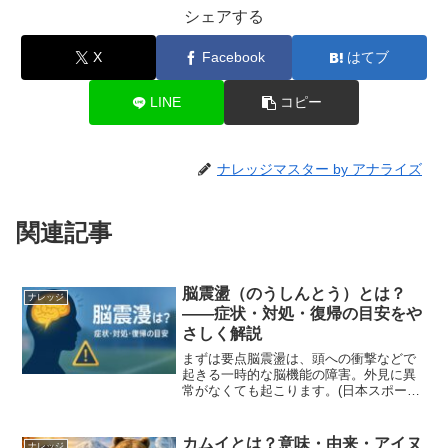
シェアする
X
Facebook
はてブ
LINE
コピー
ナレッジマスター by アナライズ
関連記事
脳震盪（のうしんとう）とは？
ナレッジ
――症状・対処・復帰の目安をや
さしく解説
まずは要点脳震盪は、頭への衝撃などで
起きる一時的な脳機能の障害。外見に異
常がなくても起こります。(日本スポーツ
振興センター)受傷が疑われたらその場で
活動を中止し、医療機関へ。自己判断で
競技や仕事に戻るのは避けましょう。
カムイとは？意味・由来・アイヌ
ナレッジ