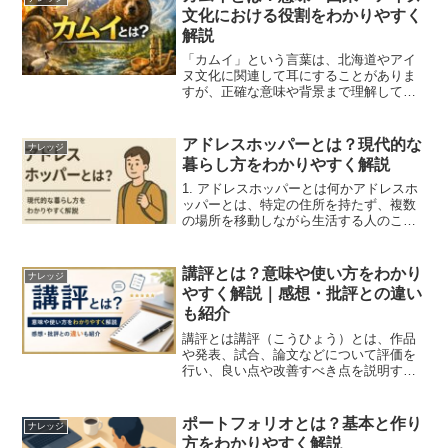
(JFA｜公益財団法人...
文化における役割をわかりやすく
解説
「カムイ」という言葉は、北海道やアイ
ヌ文化に関連して耳にすることがありま
すが、正確な意味や背景まで理解してい
る人は多くありません。本記事では、カ
ムイの意味・由来・考え方を中心に、ア
イヌ文化における位置づけをわかりやす
アドレスホッパーとは？現代的な
ナレッジ
く解説します。カムイとは...
暮らし方をわかりやすく解説
1. アドレスホッパーとは何かアドレスホ
ッパーとは、特定の住所を持たず、複数
の場所を移動しながら生活する人のこと
を指します。固定の家に縛られず、国内
外の宿泊施設・シェアハウス・ホテル・
知人宅などを転々としながら暮らすスタ
講評とは？意味や使い方をわかり
ナレッジ
イルが特徴です。住所...
やすく解説｜感想・批評との違い
も紹介
講評とは講評（こうひょう）とは、作品
や発表、試合、論文などについて評価を
行い、良い点や改善すべき点を説明する
ことを意味します。学校の授業やコンク
ール、スポーツ大会、ビジネスのプレゼ
ンテーションなど、さまざまな場面で用
ポートフォリオとは？基本と作り
ナレッジ
いられる言葉です。単に感...
方をわかりやすく解説