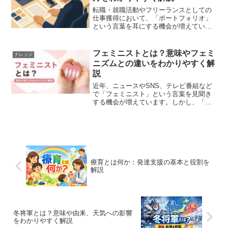
転職・就職活動やフリーランスとしての
仕事獲得において、「ポートフォリオ」
という言葉を耳にする機会が増えていま
す。しかし、「そもそもポートフォリオ
とは何か」「どうやって作ればいいの
か」と疑問を持つ方も多いでしょう。本
フェミニストとは？意味やフェミ
ナレッジ
記事では、ポートフォリオの...
ニズムとの違いをわかりやすく解
説
近年、ニュースやSNS、テレビ番組など
で「フェミニスト」という言葉を見聞き
する機会が増えています。しかし、「フ
ェミニストとは具体的にどのような人を
指すのか」「フェミニズムとどう違うの
か」と疑問に思う方も多いのではないで
しょうか。この記事では...
療育とは何か：発達支援の基本と役割を
解説
冬将軍とは？意味や由来、天気への影響
をわかりやすく解説