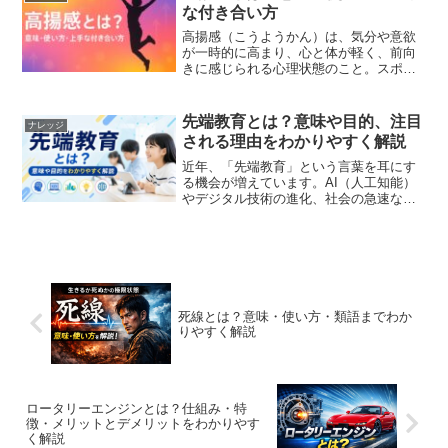
外線の基本的な意味可視光や...
な付き合い方
高揚感（こうようかん）は、気分や意欲
が一時的に高まり、心と体が軽く、前向
きに感じられる心理状態のこと。スポー
ツや音楽、達成経験、仲間との交流な
ど、多様な体験から生まれます。本記事
では意味・原因・似た言葉との違い、日
先端教育とは？意味や目的、注目
ナレッジ
常での使い方、リスクと健や...
される理由をわかりやすく解説
近年、「先端教育」という言葉を耳にす
る機会が増えています。AI（人工知能）
やデジタル技術の進化、社会の急速な変
化に伴い、これからの時代に必要な知識
や能力を育成する教育として注目されて
います。しかし、「先端教育とは具体的
に何を学ぶのか」「従来...
死線とは？意味・使い方・類語までわか
りやすく解説
ロータリーエンジンとは？仕組み・特
徴・メリットとデメリットをわかりやす
く解説