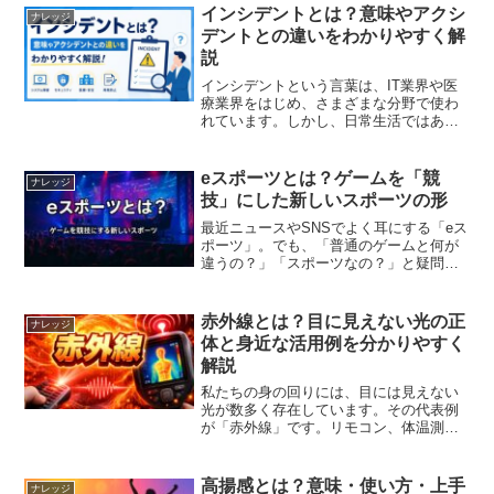
では、国税庁の役割・業務内容・組織構
インシデントとは？意味やアクシ
ナレッジ
成などをわかりやすく解説...
デントとの違いをわかりやすく解
説
インシデントという言葉は、IT業界や医
療業界をはじめ、さまざまな分野で使わ
れています。しかし、日常生活ではあま
り馴染みがなく、「事故と何が違う
の？」「どのような場面で使われる
の？」と疑問に思う人も少なくありませ
eスポーツとは？ゲームを「競
ナレッジ
ん。この記事では、インシデント...
技」にした新しいスポーツの形
最近ニュースやSNSでよく耳にする「eス
ポーツ」。でも、「普通のゲームと何が
違うの？」「スポーツなの？」と疑問に
思う人も多いのではないでしょうか。こ
の記事では、eスポーツの意味や特徴、世
界と日本での広がりについてわかりやす
赤外線とは？目に見えない光の正
ナレッジ
く紹介します。eス...
体と身近な活用例を分かりやすく
解説
私たちの身の回りには、目には見えない
光が数多く存在しています。その代表例
が「赤外線」です。リモコン、体温測
定、防犯カメラ、医療機器など、赤外線
は現代社会に欠かせない技術として幅広
く利用されています。この記事では、赤
高揚感とは？意味・使い方・上手
ナレッジ