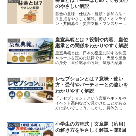
募金とは？――はじめてでも安心
ナレッジ
のやさしい解説
募金の意味・仕組み・種類・参加方法・
注意点をやさしく解説。街頭・オンライ
ン・共同募金・災害支援・マンスリーサ
ポートの違い、信頼できる募金の見分け
方、企業のマッチング寄付などもまとめ
ます。募金の基本募金は、社会課題の解
皇室典範とは？役割や内容、皇位
ナレッジ
決や災害支援、福祉・医療...
継承との関係をわかりやすく解説
皇室典範とは、日本の皇室に関する制度
やルールを定めた法律です。天皇や皇族
の身分、皇位継承の方法、皇族の結婚な
どについて規定しており、日本の皇室制
度を支える重要な法律として位置付けら
れています。ニュースなどで「皇室典範
レセプションとは？意味・使い
ナレッジ
の改正」や「皇位継承問題...
方・受付やパーティーとの違いを
わかりやすく解説
「レセプション」という言葉をホテルや
イベント案内などで見かけたことがある
方は多いでしょう。しかし、具体的にど
のような意味なのか、場面によって何を
指しているのか分かりにくいこともあり
ます。この記事では、「レセプション」
小学生の方程式｜文章題（応用）
ナレッジ
の意味、使い方、関連する...
の解き方をやさしく解説 – 第6回