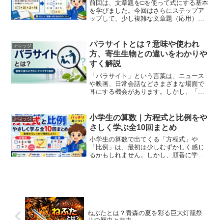
前回は、文章題を□を使って式にする基本
を学びました。今回はさらにステップア
ップして、少し複雑な文章題（応用）に
挑戦します。ポイントは同じです。👉 ①
□にする → ② 式にする → ③ 解く落ち着
いて順番に考えていきましょう。応用問
パラサイトとは？意味や使われ
ナレッジ
題の考え...
方、寄生生物との違いをわかりや
すく解説
「パラサイト」という言葉は、ニュース
や映画、日常会話などさまざまな場面で
耳にする機会があります。しかし、「寄
生虫のこと？」「人に対して使う言葉な
の？」と疑問に思う人も多いでしょう。
この記事では、パラサイトの本来の意味
小学生の算数｜方程式と比例をや
ナレッジ
から、生物学における寄生...
さしく学ぶ全10回まとめ
小学生の算数で出てくる「方程式」や
「比例」は、最初は少しむずかしく感じ
るかもしれません。しかし、順番に学ん
でいけば大丈夫です。このシリーズで
は、□を使った基本の考え方から、文章
題、比例の式「y = ax」まで、やさしく
丁寧に解説しています。...
ねぶたとは？青森の夏を彩る巨大灯籠祭