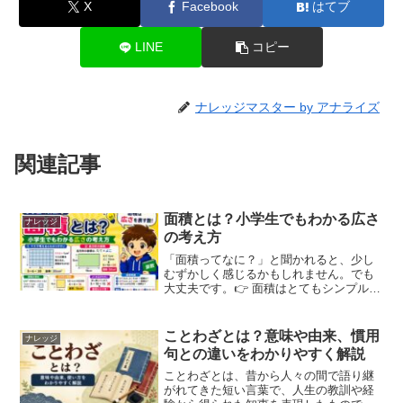
X
Facebook
はてブ
LINE
コピー
ナレッジマスター by アナライズ
関連記事
面積とは？小学生でもわかる広さ
ナレッジ
の考え方
「面積ってなに？」と聞かれると、少し
むずかしく感じるかもしれません。でも
大丈夫です。👉 面積はとてもシンプル
で、👉 広さを表すものです。面積とは？
面積とは、👉 どれくらい広いかを表す数
のことです。イメージで考えようノート
ことわざとは？意味や由来、慣用
ナレッジ
や机、教室の広さを思...
句との違いをわかりやすく解説
ことわざとは、昔から人々の間で語り継
がれてきた短い言葉で、人生の教訓や経