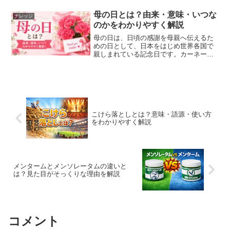
の開封後の使用期限なぜ期限が短いのか
期限切れの目薬を使うリス...
母の日とは？由来・意味・いつな
ナレッジ
のかをわかりやすく解説
母の日は、日頃の感謝を母親へ伝えるた
めの日として、日本をはじめ世界各国で
親しまれている記念日です。カーネーシ
ョンを贈ったり、手紙を書いたり、食事
を楽しんだりと、さまざまな形で感謝の
気持ちを表します。この記事では、母の
日の意味や由来、日本での...
こけら落としとは？意味・語源・使い方
をわかりやすく解説
メンタームとメンソレータムの違いと
は？見た目がそっくりな理由を解説
コメント