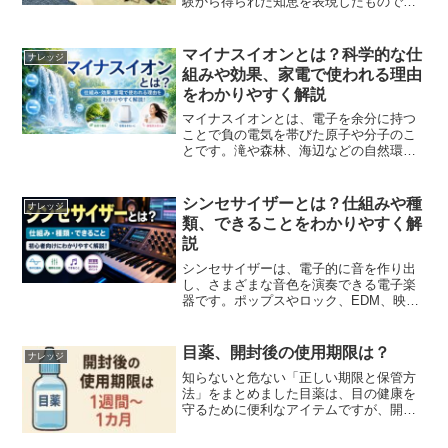
験から得られた知恵を表現したもので
す。日常会話や文章の中で使われること
が多く、簡潔な言葉の中に深い意味が込
められています。この記事では、ことわ
マイナスイオンとは？科学的な仕
ナレッジ
ざの意味や特徴、慣用句や故...
組みや効果、家電で使われる理由
をわかりやすく解説
マイナスイオンとは、電子を余分に持つ
ことで負の電気を帯びた原子や分子のこ
とです。滝や森林、海辺などの自然環境
で多く発生するとされるほか、空気清浄
機やドライヤー、エアコンなどの家電製
品にも「マイナスイオン機能」が搭載さ
シンセサイザーとは？仕組みや種
ナレッジ
れています。一方で、「健...
類、できることをわかりやすく解
説
シンセサイザーは、電子的に音を作り出
し、さまざまな音色を演奏できる電子楽
器です。ポップスやロック、EDM、映画
音楽、ゲーム音楽など幅広いジャンルで
活躍しており、現代の音楽制作には欠か
せない存在となっています。しかし、
目薬、開封後の使用期限は？
ナレッジ
「キーボードと何が違うの...
知らないと危ない「正しい期限と保管方
法」をまとめました目薬は、目の健康を
守るために便利なアイテムですが、開封
後の使用期限には意外と知られていない
注意点があります。この記事では、目薬