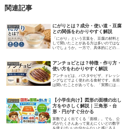
関連記事
にがりとは？成分・使い道・豆腐
ナレッジ
との関係をわかりやすく解説
「にがり」という言葉を、豆腐の材料と
して聞いたことがある方は多いのではな
いでしょうか。一方で、具体的にどのよ
うなものなのか、何からできているのか
まではよく知らないという方もいるかも
しれません。にがりは、食品づくりにお
アンチョビとは？特徴・作り方・
ナレッジ
いて重要な役割を持つ素材...
使い方をわかりやすく解説
アンチョビは、パスタやピザ、ドレッシ
ングなどでよく使われる食材です。名前
は聞いたことがあっても、「実際には何
なのかよく分からない」という人も多い
のではないでしょうか。独特の塩気と強
い旨味を持つアンチョビは、料理の味に
【小学生向け】図形の面積の出し
ナレッジ
深みを加える“隠し味”と...
方をやさしく解説｜三角形・台
形・円がすぐ分かる
算数でよく出てくる「面積」。でも、公
式がたくさんあって覚えにくいどの数字
を使えばいいか分からないと感じる人も