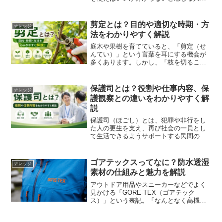
多いのではないでしょうか。この記事で
は、小学生のみなさん向けに、三角形・
台形・円を中心とした「図形の面積の出
剪定とは？目的や適切な時期・方
ナレッジ
し方」を、できるだけやさ...
法をわかりやすく解説
庭木や果樹を育てていると、「剪定（せ
んてい）」という言葉を耳にする機会が
多くあります。しかし、「枝を切ること
は知っているけれど、なぜ必要なのかま
ではよくわからない」という方も少なく
ありません。剪定は、樹木の見た目を整
保護司とは？役割や仕事内容、保
ナレッジ
えるだけでなく、健康を維...
護観察との違いをわかりやすく解
説
保護司（ほごし）とは、犯罪や非行をし
た人の更生を支え、再び社会の一員とし
て生活できるようサポートする民間のボ
ランティアです。法務大臣から委嘱を受
けて活動し、地域社会と対象者をつなぐ
重要な役割を担っています。ニュースな
ゴアテックスってなに？防水透湿
ナレッジ
どで「保護司」という言葉...
素材の仕組みと魅力を解説
アウトドア用品やスニーカーなどでよく
見かける「GORE-TEX（ゴアテック
ス）」という表記。「なんとなく高機能
そうだけど、実際には何がすごいの？」
と思ったことはありませんか？この記事