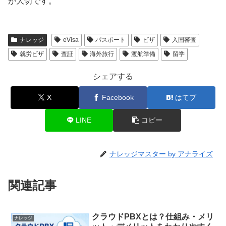
が大切です。
ナレッジ
eVisa
パスポート
ビザ
入国審査
就労ビザ
査証
海外旅行
渡航準備
留学
シェアする
X
Facebook
はてブ
LINE
コピー
ナレッジマスター by アナライズ
関連記事
クラウドPBXとは？仕組み・メリ
ナレッジ