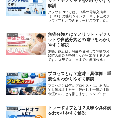
ット・デメリットをわかりやすく
解説
クラウドPBXとは、企業の電話交換機
（PBX）の機能をインターネット上のク
ラウドで利用できるサービスです。従来
はオフィス内に専用機器を設置する必要
がありましたが、クラウドPBXでは物理
的な設備が不要となり、スマートフォン
無痛分娩とは？メリット・デメリ
ナレッジ
やパソコンを会社の電...
ットや自然分娩との違いをわかり
やすく解説
無痛分娩とは、麻酔を使用して陣痛や分
娩時の痛みを軽減しながら出産する方法
です。近年では、日本でも無痛分娩を選
択する妊婦が増えており、「痛みを和ら
げて出産したい」「体力の消耗を抑えた
い」と考える人から注目されています。
プロセスとは？意味・具体例・重
ナレッジ
一方で、「本当に痛みがな...
要性をわかりやすく解説
プロセスとは何かプロセスとは、ある目
的を達成するために行われる一連の手順
や流れのことを指します。シンプルに言
えば、「何かを完成させるまでの道筋」
です。例えば料理であれば、「材料を用
意する → 切る → 加熱する → 盛り付け
トレードオフとは？意味や具体例
ナレッジ
る」という流れ全...
をわかりやすく解説