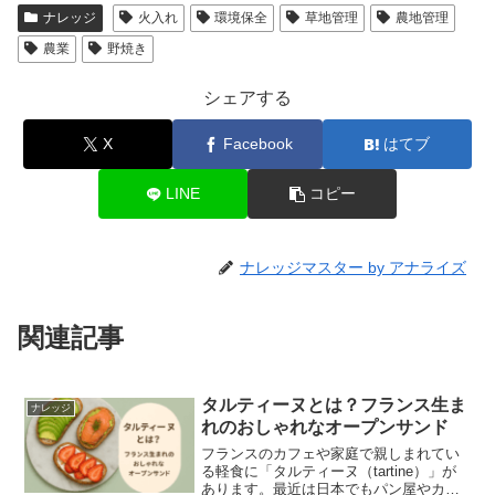
ナレッジ
火入れ
環境保全
草地管理
農地管理
農業
野焼き
シェアする
X
Facebook
はてブ
LINE
コピー
ナレッジマスター by アナライズ
関連記事
タルティーヌとは？フランス生ま
ナレッジ
れのおしゃれなオープンサンド
フランスのカフェや家庭で親しまれてい
る軽食に「タルティーヌ（tartine）」が
あります。最近は日本でもパン屋やカフ