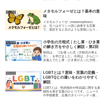
ェのメニューに並ぶようになり、少しず
つ耳にする機会が増えてきました。この
記事では、タルティーヌの意味や特徴、
メタモルフォーゼとは？基本の意
ナレッジ
そしてその魅力を...
味
メタモルフォーゼ（metamorphosis）
は、元々はギリシャ語に由来する言葉
で、直訳すると次のような意味になりま
す。meta … 超えて、変わってmorph …
形、姿osis … 状態つまり、「形が変わる
こと」「姿が変容すること」とい...
小学生の方程式｜たし算・ひき算
ナレッジ
の解き方をやさしく解説 – 第2回
前回は、「□を使った式（方程式の考え
方）」を学びました。今回は、さらに一
歩進んでたし算・ひき算が入った方程式
を解いていきます。「どうやって□を見つ
けるのか？」をしっかり理解していきま
しょう。たし算の方程式まずは基本から
LGBTとは？意味・言葉の定義・
ナレッジ
です。□ + 5 = ...
LGBTQとの違いをわかりやすく
解説
LGBTとは、性的指向や性自認に関する多
様性を表す言葉のひとつです。ニュース
や学校教育、企業のダイバーシティ推進
などで見聞きする機会が増えています
が、「具体的に何を意味するのか」