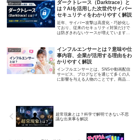
「LGBTQとは何が違うのか」と疑問に思
ダークトレース（Darktrace）と
ナレッジ
う人もいるでしょう。本...
は？AIを活用した次世代サイバー
セキュリティをわかりやすく解説
近年、サイバー攻撃は高度化・巧妙化し
ており、従来のセキュリティ対策だけで
は防ぎきれないケースが増えています。
そのような状況で注目されているのが
「ダークトレース（Darktrace）」です。
ダークトレースは、AI（人工知能）を活
インフルエンサーとは？意味や仕
ナレッジ
用して企業のネ...
事内容、企業が活用する理由をわ
かりやすく解説
インフルエンサーとは、SNSや動画配信
サービス、ブログなどを通じて多くの人
に影響を与える人物のことです。商品や
サービスを紹介したり、ライフスタイル
や知識を発信したりすることで、フォロ
ワーの購買行動や価値観、トレンドに影
響を与える存在として注...
超常現象とは？科学で解明できない不思
議な出来事を解説