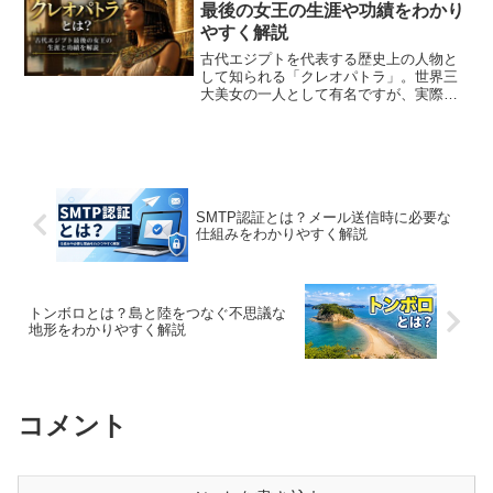
まな場面で用い...
最後の女王の生涯や功績をわかり
やすく解説
古代エジプトを代表する歴史上の人物と
して知られる「クレオパトラ」。世界三
大美女の一人として有名ですが、実際に
は優れた政治家であり、外交官としての
才能を持つ女王でもありました。本記事
では、クレオパトラとはどのような人物
だったのか、生涯や功績、...
SMTP認証とは？メール送信時に必要な
仕組みをわかりやすく解説
トンボロとは？島と陸をつなぐ不思議な
地形をわかりやすく解説
コメント