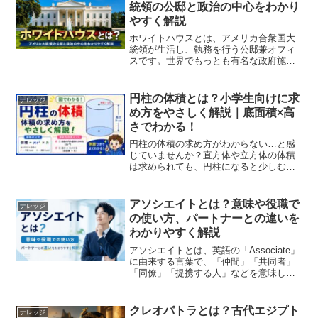
「正当なクレームとの違いがよく...
統領の公邸と政治の中心をわかり
やすく解説
ホワイトハウスとは、アメリカ合衆国大
統領が生活し、執務を行う公邸兼オフィ
スです。世界でもっとも有名な政府施設
の一つであり、アメリカ政治や外交の中
心として重要な役割を果たしています。
ニュースでは「ホワイトハウスが声明を
円柱の体積とは？小学生向けに求
ナレッジ
発表した」「ホワイトハウ...
め方をやさしく解説｜底面積×高
さでわかる！
円柱の体積の求め方がわからない…と感
じていませんか？直方体や立方体の体積
は求められても、円柱になると少しむず
かしく感じるかもしれません。しかし、
考え方はそれほど変わりません。円柱の
体積は、「底の面積」を求めて、それを
アソシエイトとは？意味や役職で
ナレッジ
高さのぶんだけ積み重ねる...
の使い方、パートナーとの違いを
わかりやすく解説
アソシエイトとは、英語の「Associate」
に由来する言葉で、「仲間」「共同者」
「同僚」「提携する人」などを意味しま
す。日本では特にビジネスシーンで使わ
れることが多く、企業の役職名や組織内
でのポジション、会員制度など、さまざ
クレオパトラとは？古代エジプト
ナレッジ