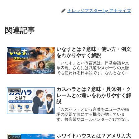
ナレッジマスター by アナライズ
関連記事
いなすとは？意味・使い方・例文
ナレッジ
をわかりやすく解説
「いなす」という言葉は、日常会話や文
章表現、さらには武道やスポーツの文脈
でも使われる日本語です。なんとなく聞
いたことはあっても、正確な意味や使い
方を説明できる人は意外と多くありませ
ん。この記事では、「いなす」の意味や
カスハラとは？意味・具体例・ク
ナレッジ
語源、使われる場面、具体...
レームとの違いをわかりやすく解
説
「カスハラ」という言葉をニュースや職
場の話題で耳にする機会が増えていま
す。接客業やコールセンターだけでな
く、医療機関や公共サービスの現場でも
問題視されており、社会的な関心が高ま
っている言葉のひとつです。しかし、
ホワイトハウスとは？アメリカ大
ナレッジ