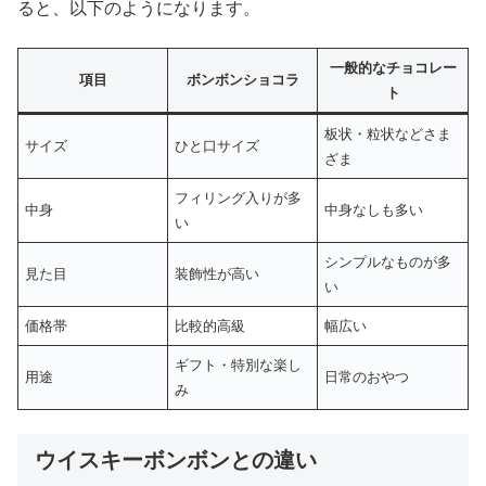
ると、以下のようになります。
一般的なチョコレー
項目
ボンボンショコラ
ト
板状・粒状などさま
サイズ
ひと口サイズ
ざま
フィリング入りが多
中身
中身なしも多い
い
シンプルなものが多
見た目
装飾性が高い
い
価格帯
比較的高級
幅広い
ギフト・特別な楽し
用途
日常のおやつ
み
ウイスキーボンボンとの違い