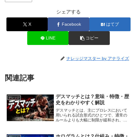
シェアする
X
Facebook
はてブ
LINE
コピー
ナレッジマスター by アナライズ
関連記事
デスマッチとは？意味・特徴・歴
ナレッジ
史をわかりやすく解説
デスマッチとは、主にプロレスにおいて
用いられる試合形式のひとつで、通常の
ルールよりも大幅に制限が緩和され、危
険性や過激さが強調された戦いを指しま
す。「デス（death）」という言葉から
「命がけの試合」という印象を受けます
ホログラムとは？仕組み・特徴・
ナレッジ