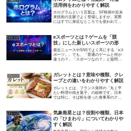
が、実際には演出や安...
活用例をわかりやすく解説
ホログラムという言葉は、SF映画や近未
来技術の文脈でよく登場しますが、実際
にはすでに身近なところでも使われてい
る技術です。この記事では、ホログラム
の基本的な意味から仕組み、特徴、活用
例までを整理して解説します。ホログラ
eスポーツとは？ゲームを「競
ナレッジ
ムとはホログラムとは、...
技」にした新しいスポーツの形
最近ニュースやSNSでよく耳にする「eス
ポーツ」。でも、「普通のゲームと何が
違うの？」「スポーツなの？」と疑問に
思う人も多いのではないでしょうか。こ
の記事では、eスポーツの意味や特徴、世
界と日本での広がりについてわかりやす
ガレットとは？意味や種類、クレ
ナレッジ
く紹介します。eス...
ープとの違いをわかりやすく解説
ガレットとは、フランス発祥の「丸く平
たい料理や焼き菓子」の総称です。日本
では特に、そば粉を使った食事系のクレ
ープを指すことが一般的ですが、実際に
は焼き菓子やパイなどもガレットと呼ば
れています。本記事では、ガレットの意
気象衛星とは？役割や種類、日本
ナレッジ
味や由来、代表的な種類、...
の「ひまわり」についてわかりや
すく解説