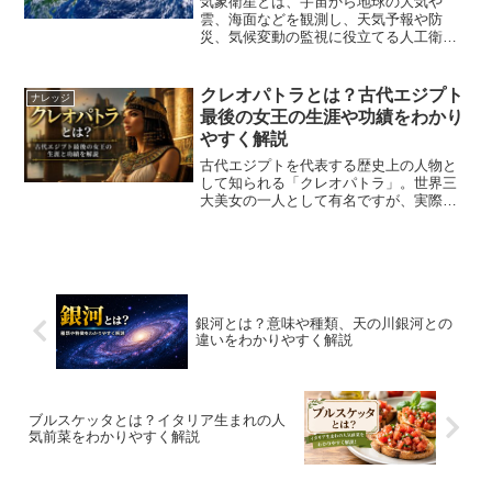
気象衛星とは、宇宙から地球の大気や
雲、海面などを観測し、天気予報や防
災、気候変動の監視に役立てる人工衛星
です。広い範囲を継続的に観測できるた
め、地上の観測だけでは把握できない気
象情報を収集する重要な役割を担ってい
クレオパトラとは？古代エジプト
ナレッジ
ます。日本では「ひまわり」シ...
最後の女王の生涯や功績をわかり
やすく解説
古代エジプトを代表する歴史上の人物と
して知られる「クレオパトラ」。世界三
大美女の一人として有名ですが、実際に
は優れた政治家であり、外交官としての
才能を持つ女王でもありました。本記事
では、クレオパトラとはどのような人物
だったのか、生涯や功績、...
銀河とは？意味や種類、天の川銀河との
違いをわかりやすく解説
ブルスケッタとは？イタリア生まれの人
気前菜をわかりやすく解説