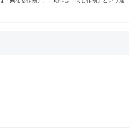
作は「異なる作物」、二期作は「同じ作物」という違