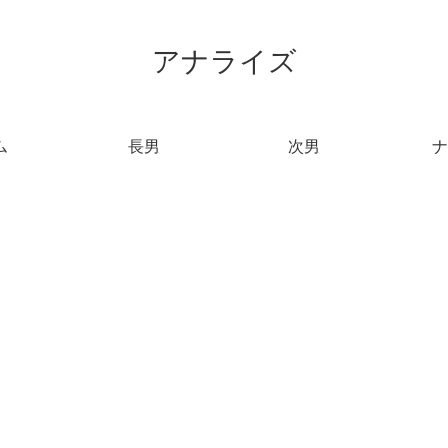
アナライズ
ム
長男
次男
ナ