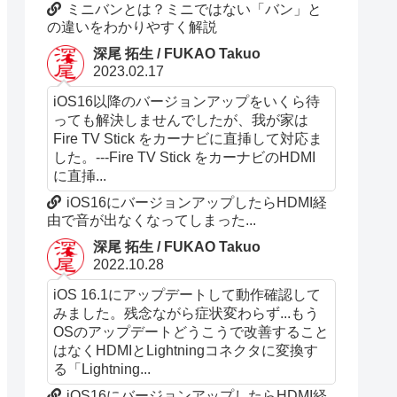
ミニバンとは？ミニではない「バン」と
の違いをわかりやすく解説
深尾 拓生 / FUKAO Takuo
2023.02.17
iOS16以降のバージョンアップをいくら待
っても解決しませんでしたが、我が家は
Fire TV Stick をカーナビに直挿して対応ま
した。---Fire TV Stick をカーナビのHDMI
に直挿...
iOS16にバージョンアップしたらHDMI経
由で音が出なくなってしまった...
深尾 拓生 / FUKAO Takuo
2022.10.28
iOS 16.1にアップデートして動作確認して
みました。残念ながら症状変わらず...もう
OSのアップデートどうこうで改善すること
はなくHDMIとLightningコネクタに変換す
る「Lightning...
iOS16にバージョンアップしたらHDMI経