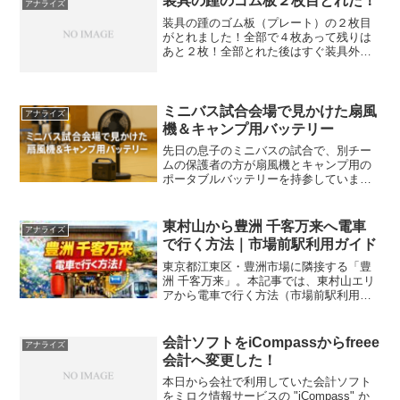
装具の踵のゴム板２枚目とれた！
アナライズ
装具の踵のゴム板（プレート）の２枚目
がとれました！全部で４枚あって残りは
あと２枚！全部とれた後はすぐ装具外し
ていいのだろうか？早く装具生活おさら
ばしたい！
ミニバス試合会場で見かけた扇風
アナライズ
機＆キャンプ用バッテリー
先日の息子のミニバスの試合で、別チー
ムの保護者の方が扇風機とキャンプ用の
ポータブルバッテリーを持参していまし
た。体育館の一角に設置され、選手たち
が休憩中に風を浴びて涼めるようになっ
ていました。電源は会場からではなく、
東村山から豊洲 千客万来へ電車
アナライズ
持ち込みのバッテリーから...
で行く方法｜市場前駅利用ガイド
東京都江東区・豊洲市場に隣接する「豊
洲 千客万来」。本記事では、東村山エリ
アから電車で行く方法（市場前駅利用）
を、所要時間・出発時刻の目安・公式リ
ンクまで整理します。出発地：東村山エ
リア（久米川駅利用）想定出発駅は久米
会計ソフトをiCompassからfreee
アナライズ
川駅（西武新宿線）東村...
会計へ変更した！
本日から会社で利用していた会計ソフト
をミロク情報サービスの "iCompass" か