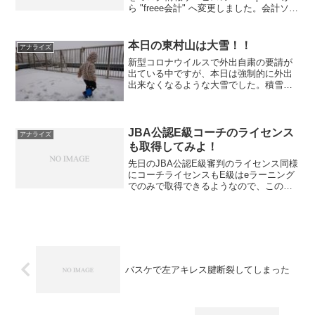
ら "freee会計" へ変更しました。会計ソフ
トを変更することに少し抵抗がありまし
たが、変更してみるとクレジットカー
ド・各銀行口座との自動連係機能や見積
本日の東村山は大雪！！
アナライズ
書...
新型コロナウイルスで外出自粛の要請が
出ている中ですが、本日は強制的に外出
出来なくなるような大雪でした。積雪は5
センチぐらいはありました。昼近くには
おさまり徐々に溶けていくと思います
が、東京とは思えないぐらい降り続けて
いました。東京って雪降る...
JBA公認E級コーチのライセンス
アナライズ
も取得してみよ！
先日のJBA公認E級審判のライセンス同様
にコーチライセンスもE級はeラーニング
でのみで取得できるようなので、この勢
いでコーチライセンスも取得してみよ！
先ほど支払いは済ませたので、また時間
みつけてeラーニング進めていこ！！
バスケで左アキレス腱断裂してしまった