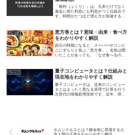
「複利（ふくり）」は、元本だけでなく
過去に得た利息にも利息がつく仕組みで
す。時間がたつほど増え方が加速するの
が最大の特徴で、「利息が利息を生む」
ため、早く・長く・コスト低くが鍵にな
ります。1. 定義と基本式将来価値（FV）
恵方巻とは？意味・由来・食べ方
ナレッジ
＝ 元本（PV）×...
をわかりやすく解説
節分の時期になると、スーパーやコンビ
ニにずらりと並ぶ「恵方巻」。名前は聞
いたことがあっても、「なぜ食べるの
か」「どうして無言なのか」など、詳し
い意味までは知らない方も多いのではな
いでしょうか。この記事では、恵方巻の
量子コンピュータとは？仕組みと
ナレッジ
意味・由来・正しい食べ方を...
現在地をわかりやすく解説
量子コンピュータは、従来のコンピュー
タとはまったく異なる原理で計算を行う
次世代の情報処理技術です。近年、IBM
やGoogleをはじめとする大手テック企業
が開発競争を加速させており、実用化に
向けた動きが着実に進んでいます。本記
事では、量子コン...
ホムンクルスとは？錬金術に登場する人
造人間の正体をわかりやすく解説