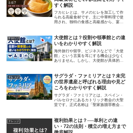
すく解説
フカヒレとは、サメのヒレを加工して作
られる高級食材です。主に中華料理で使
用され、独特の食感と高級感から、宴会
料理や祝いの席などで提供されることが
多くあります。フカヒレ自体の味は淡泊
ですが、スープや調味料の旨味をよく吸
大使館とは？役割や領事館との違
ナレッジ
収するため、濃厚な中華ス...
いをわかりやすく解説
海外旅行や留学、ビジネスなどで「大使
館」という言葉を耳にする機会は少なく
ありません。しかし、大使館が具体的に
どのような役割を担っているのか、領事
館とは何が違うのかを正しく理解してい
る人は意外と少ないでしょう。この記事
サグラダ・ファミリアとは？未完
ナレッジ
では、大使館の基本的な役...
の世界遺産と呼ばれる理由や見ど
ころをわかりやすく解説
サグラダ・ファミリアとは、スペイン・
バルセロナにあるカトリック教会の大聖
堂です。正式名称は「聖家族贖罪教会
（Basílica de la Sagrada Família）」で、
世界的な建築家アントニ・ガウディが設
計を手掛けた代表作として知ら...
複利効果とは？──単利との違
ナレッジ
い・72の法則・積立の増え方まで
徹底解説