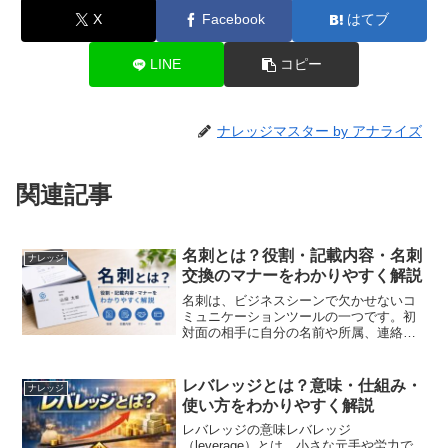
X
Facebook
はてブ
LINE
コピー
ナレッジマスター by アナライズ
関連記事
名刺とは？役割・記載内容・名刺
ナレッジ
交換のマナーをわかりやすく解説
名刺は、ビジネスシーンで欠かせないコ
ミュニケーションツールの一つです。初
対面の相手に自分の名前や所属、連絡先
を伝えるだけでなく、会社や個人の第一
印象を左右する重要な役割を担っていま
す。近年ではデジタル名刺も登場してい
レバレッジとは？意味・仕組み・
ナレッジ
ますが、紙の名刺は現在も...
使い方をわかりやすく解説
レバレッジの意味レバレッジ
（leverage）とは、小さな元手や労力で