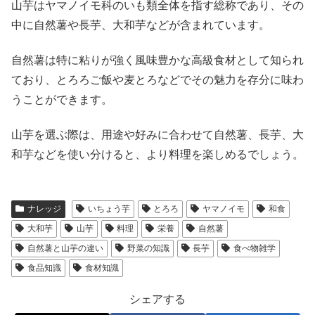
山芋はヤマノイモ科のいも類全体を指す総称であり、その
中に自然薯や長芋、大和芋などが含まれています。
自然薯は特に粘りが強く風味豊かな高級食材として知られ
ており、とろろご飯や麦とろなどでその魅力を存分に味わ
うことができます。
山芋を選ぶ際は、用途や好みに合わせて自然薯、長芋、大
和芋などを使い分けると、より料理を楽しめるでしょう。
ナレッジ
いちょう芋
とろろ
ヤマノイモ
和食
大和芋
山芋
料理
栄養
自然薯
自然薯と山芋の違い
野菜の知識
長芋
食べ物雑学
食品知識
食材知識
シェアする