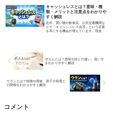
はの風習が数多く残っています。この記
事では、大晦日の意味や語源、歴史的背
キャッシュレスとは？意味・種
ナレッジ
景、そして現代の...
類・メリットと注意点をわかりや
すく解説
近年、買い物や飲食店、公共交通機関な
どで「キャッシュレス決済」という言葉
を耳にする機会が増えています。現金を
使わずに支払える便利な仕組みですが、
具体的にどのようなものなのか、正確に
理解している人は意外と少ないかもしれ
ません。この記事では、キ...
ポエムとは？意味や詩との違い、使い方
をわかりやすく解説
ウランとは？特徴や用途、原子力発電と
の関係をわかりやすく解説
コメント