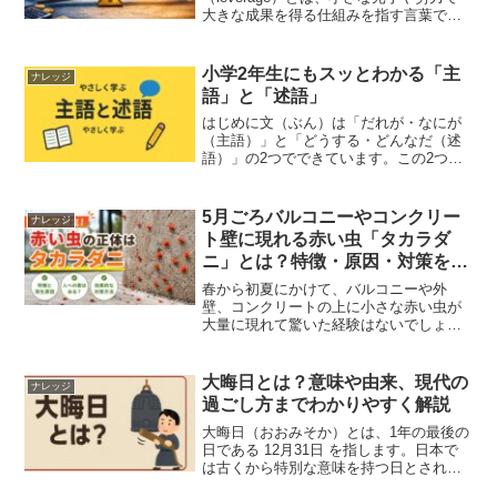
大きな成果を得る仕組みを指す言葉で
す。もともとは物理学の「てこの原理」
に由来しており、少ない力で重いものを
動かせることから転じて、金融やビジネ
小学2年生にもスッとわかる「主
ナレッジ
スの分野でも使われるようにな...
語」と「述語」
はじめに文（ぶん）は「だれが・なにが
（主語）」と「どうする・どんなだ（述
語）」の2つでできています。この2つを
見つけられると、文を正しく読めて、じ
ょうずに書けるようになります。1. 主語
（しゅご）ってなに？文の「だれが」
5月ごろバルコニーやコンクリー
ナレッジ
「なにが」をあらわす...
ト壁に現れる赤い虫「タカラダ
ニ」とは？特徴・原因・対策を解
説
春から初夏にかけて、バルコニーや外
壁、コンクリートの上に小さな赤い虫が
大量に現れて驚いた経験はないでしょう
か。特に5月ごろになると、ベランダや駐
車場、マンションの外壁などで赤い小さ
な虫を見かけることがあります。この虫
大晦日とは？意味や由来、現代の
ナレッジ
は一般的に「タカラダニ」...
過ごし方までわかりやすく解説
大晦日（おおみそか）とは、1年の最後の
日である 12月31日 を指します。日本で
は古くから特別な意味を持つ日とされ、
年越しそばや除夜の鐘など、年末ならで