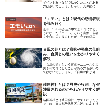
イベント案内などで見かけたことがある
方は多いでしょう。しかし、具体的にど
のような意味なのか、場面によって何を
指しているのか分かりにくいこともあり
ます。この記事では、「レセプション」
「エモい」とは？現代の感情表現
ナレッジ
の意味、使い方、関連する...
を読み解く
近年、SNSや会話の中でよく耳にするよ
うになった「エモい」という言葉。若者
を中心に広まりましたが、今では幅広い
世代に浸透しつつあります。では、この
「エモい」とは一体どんな意味なのでし
ょうか。「エモい」の語源「エモい」
台風の卵とは？意味や発生の仕組
ナレッジ
は、英語の emotio...
み、台風との違いをわかりやすく
解説
「台風の卵」という言葉をニュースや天
気予報で耳にしたことがある方も多いの
ではないでしょうか。「台風の卵が発生
しました」「台風の卵が日本へ近づいて
います」といった表現が使われることが
ありますが、実は「台風の卵」は気象庁
靖国神社とは？歴史や役割、なぜ
ナレッジ
が定めた正式な気象用語で...
注目されるのかをわかりやすく解
説
靖国神社とは靖国神社（やすくにじんじ
ゃ）は、東京都千代田区九段北にある神