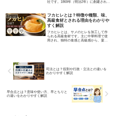
社です。1869年（明治2年）に創建され、
日本のために命を落とした人々の御霊
（みたま）を慰霊することを目的として
います。現在では約246万柱の祭神が祀ら
フカヒレとは？特徴や種類、味、
ナレッジ
れており、日本の...
高級食材とされる理由をわかりや
すく解説
フカヒレとは、サメのヒレを加工して作
られる高級食材です。主に中華料理で使
用され、独特の食感と高級感から、宴会
料理や祝いの席などで提供されることが
多くあります。フカヒレ自体の味は淡泊
ですが、スープや調味料の旨味をよく吸
収するため、濃厚な中華ス...
司法とは？役割や行政・立法との違いを
わかりやすく解説
早合点とは？意味や使い方、早とちりと
の違いをわかりやすく解説