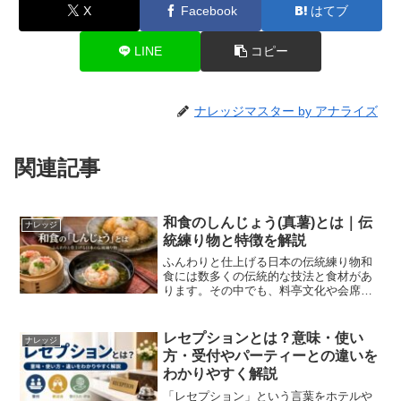
X
Facebook
はてブ
LINE
コピー
ナレッジマスター by アナライズ
関連記事
和食のしんじょう(真薯)とは｜伝
ナレッジ
統練り物と特徴を解説
ふんわりと仕上げる日本の伝統練り物和
食には数多くの伝統的な技法と食材があ
ります。その中でも、料亭文化や会席料
理で欠かせない存在として知られている
のが「しんじょう（真薯）」です。白身
魚や海老などをすり身にして練り上げ、
レセプションとは？意味・使い
ナレッジ
卵白や山芋を加えて軽やか...
方・受付やパーティーとの違いを
わかりやすく解説
「レセプション」という言葉をホテルや