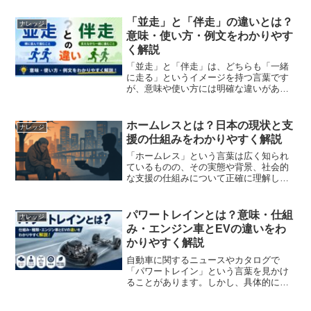
「並走」と「伴走」の違いとは？
ナレッジ
意味・使い方・例文をわかりやす
く解説
「並走」と「伴走」は、どちらも「一緒
に走る」というイメージを持つ言葉です
が、意味や使い方には明確な違いがあり
ます。ニュース、スポーツ、ビジネス、
教育など幅広い場面で使われる言葉です
が、混同して使われることも少なくあり
ホームレスとは？日本の現状と支
ナレッジ
ません。この記事では、「...
援の仕組みをわかりやすく解説
「ホームレス」という言葉は広く知られ
ているものの、その実態や背景、社会的
な支援の仕組みについて正確に理解して
いる人は多くありません。単なる「住む
場所がない人」という表面的な理解にと
どまらず、社会構造や制度との関係を知
パワートレインとは？意味・仕組
ナレッジ
ることで、より本質的な問...
み・エンジン車とEVの違いをわ
かりやすく解説
自動車に関するニュースやカタログで
「パワートレイン」という言葉を見かけ
ることがあります。しかし、具体的に何
を指すのか、エンジンとの違いは何か、
よくわからない方も多いのではないでし