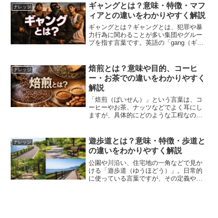
ょうか。パワートレインとは、車を動か
ギャングとは？意味・特徴・マフ
ナレッジ
すための動力を生み出し、そ...
ィアとの違いをわかりやすく解説
ギャングとは？ギャングとは、犯罪や暴
力行為に関わることが多い集団やグルー
プを指す言葉です。英語の「gang（ギャ
ング）」が語源で、本来は「仲間」や
「グループ」という意味ですが、現在で
は主に反社会的な活動を行う集団という
焙煎とは？意味や目的、コーヒ
ナレッジ
ニュアンスで使われてい...
ー・お茶での違いをわかりやすく
解説
「焙煎（ばいせん）」という言葉は、コ
ーヒーやお茶、ナッツなどでよく耳にし
ますが、具体的にどのような工程なのか
を正確に説明できる人は意外と少ないか
もしれません。この記事では、焙煎の意
味や目的、代表的な食品との関係につい
遊歩道とは？意味・特徴・歩道と
ナレッジ
て、初心者にもわかりやす...
の違いをわかりやすく解説
公園や川沿い、住宅地の一角などで見か
ける「遊歩道（ゆうほどう）」。日常的
に使っている言葉ですが、その定義や役
割を正確に説明できるでしょうか。この
記事では、遊歩道の意味・特徴・歩道と
の違い・設置目的まで整理して解説しま
す。遊歩道とは遊歩道とは...