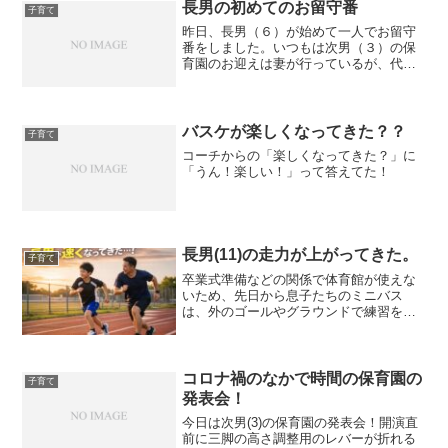
長男の初めてのお留守番
子育て
昨日、長男（６）が始めて一人でお留守
番をしました。いつもは次男（３）の保
育園のお迎えは妻が行っているが、代わ
りに私が行くことになったため学童から
返ってきても家に誰もいない時間帯が出
来てしまった。今まで一人で留守番をし
たことはなく寂しかろうと...
バスケが楽しくなってきた？？
子育て
コーチからの「楽しくなってきた？」に
「うん！楽しい！」って答えてた！
長男(11)の走力が上がってきた。
子育て
卒業式準備などの関係で体育館が使えな
いため、先日から息子たちのミニバス
は、外のゴールやグラウンドで練習をし
ている。昨日の練習の終盤、トラックを
走るメニューがあり、長男と一緒に走っ
てみた。すると、私の予想よりもペース
が速く、しばらくしてもなか...
コロナ禍のなかで時間の保育園の
子育て
発表会！
今日は次男(3)の保育園の発表会！開演直
前に三脚の高さ調整用のレバーが折れる