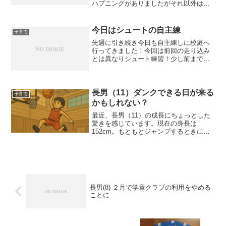
ハプニングがありましたがそれ以外は予
定通り！息子はもちろん可愛い園児たち
の発表を見れてとても楽しい時間でし
た！次のイベントまでに新しい三脚買わ
今日はシュートの自主練
子育て
ないとな今日は次男(3...
先週に引き続き今日も自主練しに校庭へ
行ってきました！今回は前回の走り込み
とは異なりシュート練習！少し前までは
リングの高さまでボールを届かせるのが
やっとでしたが、うまく勢いをつけて離
れたとことからでも届くようになってき
た！まだシュートと呼べる...
長男（11）ダンクできる日が来る
子育て
かもしれない？
最近、長男（11）の成長にちょっとした
驚きを感じています。現在の身長は
152cm。もともとジャンプするときに
「ん？ 高く跳んでるな」と思う瞬間があ
りましたが、どうも 無意識の跳び方が独
特に高いのです。そこで、ほんの少しだ
け跳び方のアドバイ...
長男(8) ２月で学童クラブの利用をやめる
ことに