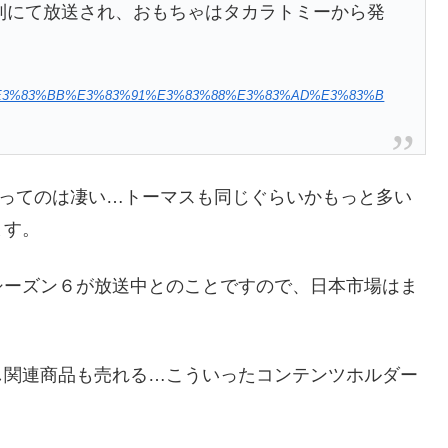
系列にて放送され、おもちゃはタカラトミーから発
。
82%A6%E3%83%BB%E3%83%91%E3%83%88%E3%83%AD%E3%83%B
るってのは凄い…トーマスも同じぐらいかもっと多い
ます。
シーズン６が放送中とのことですので、日本市場はま
し関連商品も売れる…こういったコンテンツホルダー