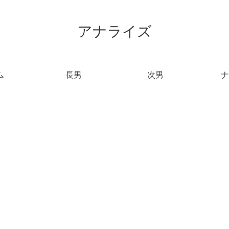
アナライズ
ム
長男
次男
ナ