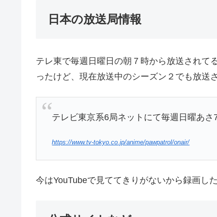
日本の放送局情報
テレ東で毎週日曜日の朝７時から放送されて
ったけど、現在放送中のシーズン２でも放送
テレビ東京系6局ネットにて毎週日曜あさ
https://www.tv-tokyo.co.jp/anime/pawpatrol/onair/
今はYouTubeで見ててきりがないから録画