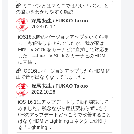
ミニバンとは？ミニではない「バン」と
の違いをわかりやすく解説
深尾 拓生 / FUKAO Takuo
2023.02.17
iOS16以降のバージョンアップをいくら待
っても解決しませんでしたが、我が家は
Fire TV Stick をカーナビに直挿して対応ま
した。---Fire TV Stick をカーナビのHDMI
に直挿...
iOS16にバージョンアップしたらHDMI経
由で音が出なくなってしまった...
深尾 拓生 / FUKAO Takuo
2022.10.28
iOS 16.1にアップデートして動作確認して
みました。残念ながら症状変わらず...もう
OSのアップデートどうこうで改善すること
はなくHDMIとLightningコネクタに変換す
る「Lightning...