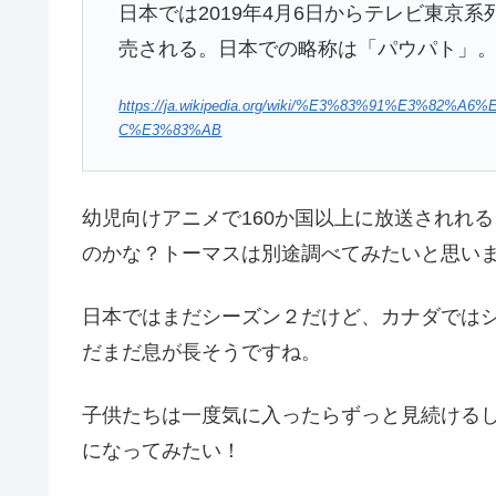
日本では2019年4月6日からテレビ東京
売される。日本での略称は「パウパト」
https://ja.wikipedia.org/wiki/%E3%83%91%E3%
C%E3%83%AB
幼児向けアニメで160か国以上に放送されれ
のかな？トーマスは別途調べてみたいと思い
日本ではまだシーズン２だけど、カナダでは
だまだ息が長そうですね。
子供たちは一度気に入ったらずっと見続ける
になってみたい！