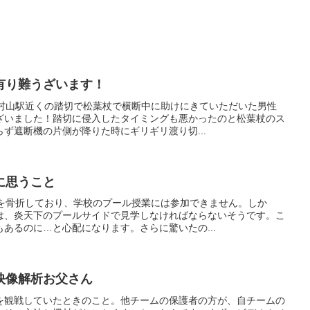
有り難うざいます！
東村山駅近くの踏切で松葉杖で横断中に助けにきていただいた男性
ざいました！踏切に侵入したタイミングも悪かったのと松葉杖のス
ず遮断機の片側が降りた時にギリギリ渡り切...
に思うこと
首を骨折しており、学校のプール授業には参加できません。しか
は、炎天下のプールサイドで見学しなければならないそうです。こ
あるのに…と心配になります。さらに驚いたの...
映像解析お父さん
を観戦していたときのこと。他チームの保護者の方が、自チームの