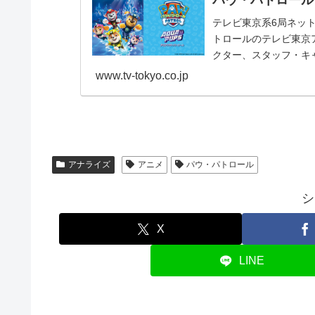
テレビ東京系6局ネッ
トロールのテレビ東京
クター、スタッフ・キ
www.tv-tokyo.co.jp
アナライズ
アニメ
パウ・パトロール
シ
X
LINE