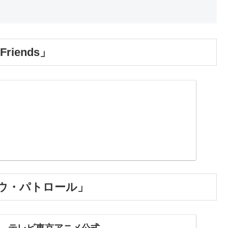
riends」
ウ・パトロール」
 テレビ東京アニメ公式