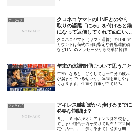
ていいのだろうか？早く装具生活おさら
ばしたい！
クロネコヤマトのLINEとのやり
アナライズ
取りの語尾「にゃ」を付けると猫
になって返信してくれて面白いに
ゃ♪
クロネコヤマト（ヤマト運輸）のLINEア
カウントは荷物の日時指定や再配達依頼
などLINEのメッセージから簡単に操作が
便利ですが、それだけではなくちょっと
した癒し＆面白機能も備わってていい感
じ！メッセージを送る際の語尾に「に
年末の体調管理について思うこと
アナライズ
ゃ」とつけて送ると...
年末になると、どうしても一年分の疲れ
が溜まっているせいか、体調を崩しやす
くなります。仕事や行事が立て込み、気
が張っている間は何とか持ちこたえてい
ても、少し気を抜いた瞬間にガクッとく
る――そんな経験をされた方も多いので
はないでしょうか。我が家...
アキレス腱断裂から歩けるまでに
アナライズ
必要な期間は？
８月１６日の夕方にアキレス腱断裂をし
てしまい縫合手術を受けて現在ギプス固
定生活中。。。歩けるまでに必要な期間
がどれぐらいかかるのか気になりググっ
てみました。約３ヶ月後の１１月中旬ご