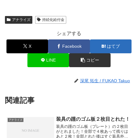
アナライズ
持続化給付金
シェアする
X
Facebook
はてブ
LINE
コピー
深尾 拓生 / FUKAO Takuo
関連記事
装具の踵のゴム板２枚目とれた！
アナライズ
装具の踵のゴム板（プレート）の２枚目
がとれました！全部で４枚あって残りは
あと２枚！全部とれた後はすぐ装具外し