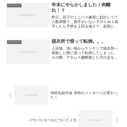
ろまでには５割程度の力でランニング出
年末にやらかしました！肉離
アナライズ
来るようになっていたいと...
れ！？
昨日、息子のミニバス練習に顔出してて
人数調整で、相手がいない子の１on１相
手したら予想を上回る速さで、必死にス
テップ踏んだ結果、左太腿を負傷。。。
病院へは行ってませんが、走れないし歩
いたりしゃがむにも痛みでスムーズに動
脱衣所で滑って転倒。。。
アナライズ
けないので、恐らく肉離...
入浴後、洗い場からケンケンで脱衣所へ
移動した際に滑って転倒してしまった。
その際、アキレス腱断裂した方の足をぶ
つけてしまい痛みでしばらく動け
ず。。。再断裂も頭の中をよぎったけ
ど、そこまでではなく大事に至らなかっ
たけど、濡れた足でケンケンして移...
持続化給付金 赤枠のメッセージが変わっ
た！
パウパトロールについてメモ