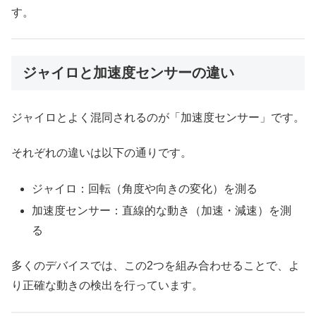
す。
ジャイロと加速度センサーの違い
ジャイロとよく混同されるのが「加速度センサー」です。
それぞれの違いは以下の通りです。
ジャイロ：回転（角度や向きの変化）を測る
加速度センサー：直線的な動き（加速・減速）を測
る
多くのデバイスでは、この2つを組み合わせることで、よ
り正確な動きの検出を行っています。