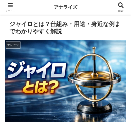
アナライズ
メニュー
検索
ジャイロとは？仕組み・用途・身近な例ま
でわかりやすく解説
ナレッジ