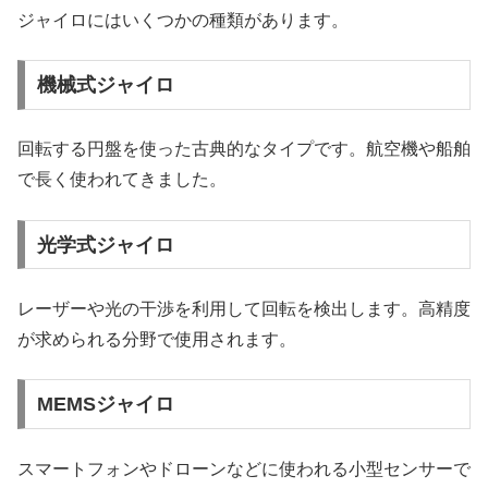
ジャイロにはいくつかの種類があります。
機械式ジャイロ
回転する円盤を使った古典的なタイプです。航空機や船舶
で長く使われてきました。
光学式ジャイロ
レーザーや光の干渉を利用して回転を検出します。高精度
が求められる分野で使用されます。
MEMSジャイロ
スマートフォンやドローンなどに使われる小型センサーで