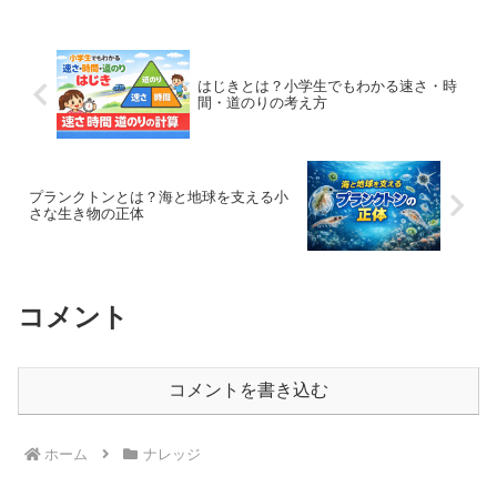
年ではAIや機械学習の発展により、「自
然言語処理（NLP）」...
はじきとは？小学生でもわかる速さ・時
間・道のりの考え方
プランクトンとは？海と地球を支える小
さな生き物の正体
コメント
コメントを書き込む
ホーム
ナレッジ