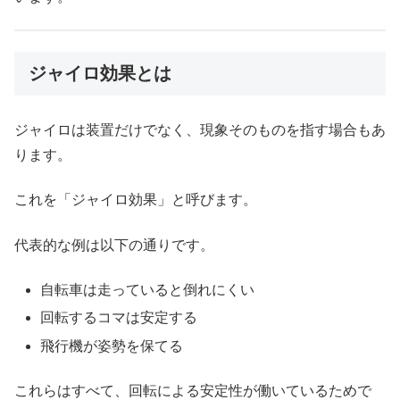
ジャイロ効果とは
ジャイロは装置だけでなく、現象そのものを指す場合もあ
ります。
これを「ジャイロ効果」と呼びます。
代表的な例は以下の通りです。
自転車は走っていると倒れにくい
回転するコマは安定する
飛行機が姿勢を保てる
これらはすべて、回転による安定性が働いているためで