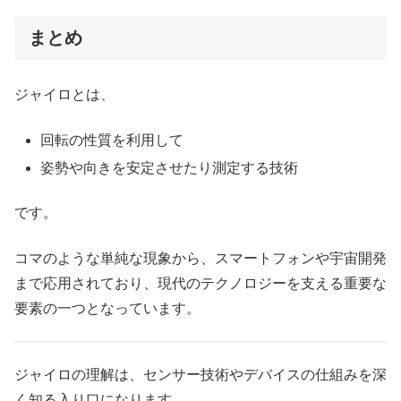
まとめ
ジャイロとは、
回転の性質を利用して
姿勢や向きを安定させたり測定する技術
です。
コマのような単純な現象から、スマートフォンや宇宙開発
まで応用されており、現代のテクノロジーを支える重要な
要素の一つとなっています。
ジャイロの理解は、センサー技術やデバイスの仕組みを深
く知る入り口になります。