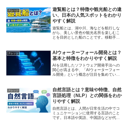
の分野でも役立つ」ということ。たとえ
ば英語力やパソコンスキル、人との交渉
遊覧船とは？特徴や観光船との違
力などは、業界を問わず役...
ナレッジ
い、日本の人気スポットをわかり
やすく解説
遊覧船とは、湖や川、海などを航行しな
がら、美しい景色や観光名所を楽しむこ
とを目的とした船のことです。移動手段
として利用されるフェリーとは異なり、
「船に乗って景色や観光を満喫するこ
と」が最大の目的です。日本には湖や
AIウォーターフォール開発とは？
ナレッジ
湾、渓谷など、遊覧船を楽しめ...
基本と特徴をわかりやすく解説
AIを活用したソフトウェア開発手法への
関心が高まる中、「AIウォーターフォー
ル開発」という概念が注目を集めてい
る。従来のウォーターフォール開発にAI
を組み合わせることで、開発プロセスの
効率化や品質向上が期待できる。本記事
自然言語とは？意味や特徴、自然
ナレッジ
では、その基本的な考...
言語処理（NLP）との関係をわか
りやすく解説
自然言語とは、人間が日常生活の中でコ
ミュニケーションに使用する言語のこと
です。日本語や英語、中国語などが代表
的な例であり、人々が長い歴史の中で自
然に発展させてきた言葉を指します。近