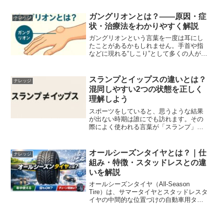
ガングリオンとは？――原因・症
ナレッジ
状・治療法をわかりやすく解説
ガングリオンという言葉を一度は耳にし
たことがあるかもしれません。手首や指
などに現れる“しこり”として多くの人が経
験する可能性がある疾患です。本記事で
は、ガングリオンの基礎知識から症状、
原因、治療方法まで、できるだけわかり
スランプとイップスの違いとは？
ナレッジ
やすくまとめます。ガ...
混同しやすい2つの状態を正しく
理解しよう
スポーツをしていると、思うような結果
が出ない時期は誰にでも訪れます。その
際によく使われる言葉が「スランプ」と
「イップス」です。一見似たように使わ
れがちですが、この2つは原因も対処法も
まったく異なる状態です。違いを正しく
オールシーズンタイヤとは？｜仕
ナレッジ
理解することは、本人だ...
組み・特徴・スタッドレスとの違
いを解説
オールシーズンタイヤ（All-Season
Tire）は、サマータイヤとスタッドレスタ
イヤの中間的な位置づけの自動車用タイ
ヤで、年間を通して履き続けることを想
定して設計されたタイヤです。都市部や