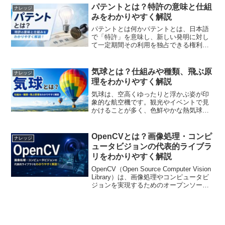
積雪が少ない地域を中心に近年採用が増
パテントとは？特許の意味と仕組
ナレッジ
えています...
みをわかりやすく解説
パテントとは何かパテントとは、日本語
で「特許」を意味し、新しい発明に対し
て一定期間その利用を独占できる権利の
ことを指します。発明者や企業が生み出
した技術やアイデアを法的に保護し、第
三者による無断使用を防ぐための制度で
気球とは？仕組みや種類、飛ぶ原
ナレッジ
す。日本では、特許庁 が...
理をわかりやすく解説
気球は、空高くゆったりと浮かぶ姿が印
象的な航空機です。観光やイベントで見
かけることが多く、色鮮やかな熱気球が
空を彩る光景は多くの人を魅了していま
す。しかし、「なぜ空に浮くのか」「飛
行機とは何が違うのか」と疑問に思う方
OpenCVとは？画像処理・コンピ
ナレッジ
も少なくありません。この...
ュータビジョンの代表的ライブラ
リをわかりやすく解説
OpenCV（Open Source Computer Vision
Library）は、画像処理やコンピュータビ
ジョンを実現するためのオープンソース
ライブラリです。写真や動画から情報を
抽出したり、顔や物体を認識したりする
機能を豊富に備えて...