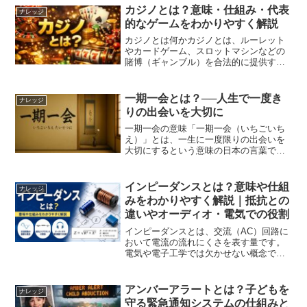
の理由を正しく理解している方は意外と
カジノとは？意味・仕組み・代表
ナレッジ
少ないかもしれません。...
的なゲームをわかりやすく解説
カジノとは何かカジノとは、ルーレット
やカードゲーム、スロットマシンなどの
賭博（ギャンブル）を合法的に提供する
施設のことを指します。多くの場合、ホ
テルやレストラン、ショー施設などと併
設され、観光・娯楽の拠点として運営さ
一期一会とは？──人生で一度き
ナレッジ
れています。世界各国で法...
りの出会いを大切に
一期一会の意味「一期一会（いちごいち
え）」とは、一生に一度限りの出会いを
大切にするという意味の日本の言葉で
す。もともとは茶道の心得として広まり
ましたが、現代では日常の人間関係やビ
ジネスの場面でも使われるようになりま
インピーダンスとは？意味や仕組
ナレッジ
した。「一期」は「一生」や...
みをわかりやすく解説｜抵抗との
違いやオーディオ・電気での役割
インピーダンスとは、交流（AC）回路に
おいて電流の流れにくさを表す量です。
電気や電子工学では欠かせない概念であ
り、オーディオ機器や通信機器、家電製
品など幅広い分野で使用されています。
普段あまり耳にしない言葉ですが、イヤ
アンバーアラートとは？子どもを
ナレッジ
ホンやスピーカーの仕様...
守る緊急通知システムの仕組みと