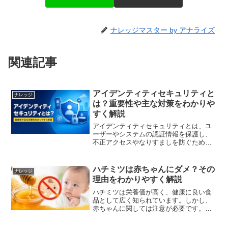
ナレッジマスター by アナライズ
関連記事
アイデンティティセキュリティと
ナレッジ
は？重要性や主な対策をわかりや
すく解説
アイデンティティセキュリティとは、ユ
ーザーやシステムの認証情報を保護し、
不正アクセスやなりすましを防ぐための
セキュリティ対策の総称です。近年はク
ラウドサービスやリモートワークの普及
により、従来のネットワーク中心の防御
ハチミツは赤ちゃんにダメ？その
ナレッジ
だけでは十分とはいえなく...
理由をわかりやすく解説
ハチミツは栄養価が高く、健康に良い食
品として広く知られています。しかし、
赤ちゃんに関しては注意が必要です。特
に「1歳未満の赤ちゃんにハチミツは与え
てはいけない」とよく言われますが、そ