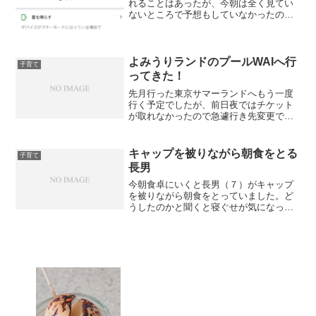
れることはあったが、今朝は全く見てい
ないところで予想もしていなかったの
で、少し焦りましたが、Androidの「デバ
イスを探す」機能でおおまかな位置の特
定をしてから「音を鳴らす」機能で音を
出して無事見つ...
よみうりランドのプールWAIへ行
子育て
ってきた！
先月行った東京サマーランドへもう一度
行く予定でしたが、前日夜ではチケット
が取れなかったので急遽行き先変更でよ
みうりランドのプールWAIへ行ってきま
した。AM7:07に駐車場に到着しました
が、すでに数十人の人がゲート前で並ん
キャップを被りながら朝食をとる
子育て
でました。このまま...
長男
今朝食卓にいくと長男（７）がキャップ
を被りながら朝食をとっていました。ど
うしたのかと聞くと寝ぐせが気になった
ようで、寝ぐせ直しのためにキャップを
被っていた！少し前まで気にすることな
かったような気がしますが、少しずつ見
た目も気にするようになっ...