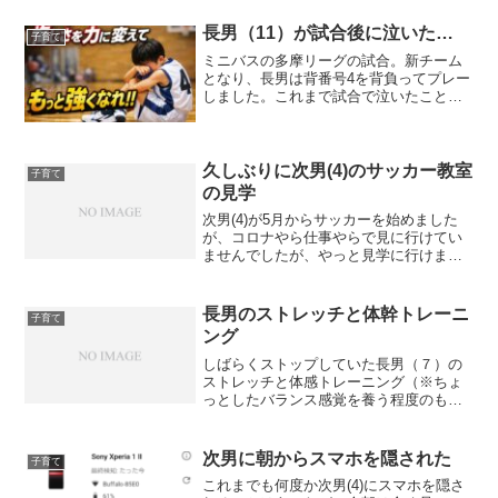
長男（11）が試合後に泣いた…
子育て
ミニバスの多摩リーグの試合。新チーム
となり、長男は背番号4を背負ってプレー
しました。これまで試合で泣いたことは
一度もなかったのですが、敗戦後、ひと
りで涙を流していたそうです。私は審判
をしていてその場にはいませんでした
が、涙が止まらなかったと...
久しぶりに次男(4)のサッカー教室
子育て
の見学
次男(4)が5月からサッカーを始めました
が、コロナやら仕事やらで見に行けてい
ませんでしたが、やっと見学に行けまし
た！ボールを追う姿、ドリブルする姿ど
れも一生懸命で愛おしくカッコよかっ
た！！
長男のストレッチと体幹トレーニ
子育て
ング
しばらくストップしていた長男（７）の
ストレッチと体感トレーニング（※ちょ
っとしたバランス感覚を養う程度のも
の）を再開して１か月近くが経った。大
きな成果は出てないけど、少しずつ良く
なって柔軟性やバランス感覚がよくなっ
次男に朝からスマホを隠された
子育て
てきているのではないかと思...
これまでも何度か次男(4)にスマホを隠さ