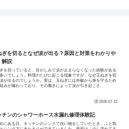
ねぎを切るとなぜ涙が出る？原因と対策をわかりや
く解説
ぎを切っていると、目がしみて涙が止まらなくなった経験がある
多いでしょう。料理のたびに起こる現象ですが、なぜ玉ねぎを切
涙が出るのでしょうか。実は、玉ねぎには外敵から身を守るため
組みが備わっており、その働きによって涙が引き起こさ...
2026.07.12
ッチンのシャワーホース水漏れ修理体験記
めにある日、キッチンのシンクで洗い物をしていたとき、ふと気
とシンク下に水たまりができていました。最初は「少し濡れてる