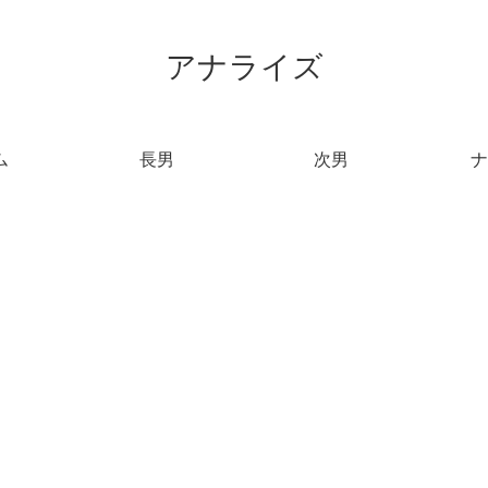
アナライズ
ム
長男
次男
ナ