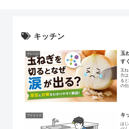
キッチン
玉
ナレッジ
す
玉ね
方は
ると
の仕
キ
アナライズ
はじ
づく