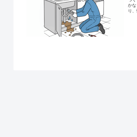
かな
り、