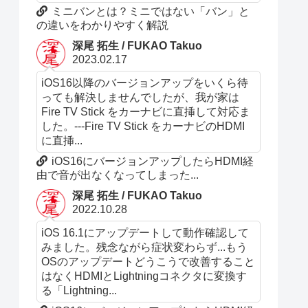
ミニバンとは？ミニではない「バン」と
の違いをわかりやすく解説
深尾 拓生 / FUKAO Takuo
2023.02.17
iOS16以降のバージョンアップをいくら待
っても解決しませんでしたが、我が家は
Fire TV Stick をカーナビに直挿して対応ま
した。---Fire TV Stick をカーナビのHDMI
に直挿...
iOS16にバージョンアップしたらHDMI経
由で音が出なくなってしまった...
深尾 拓生 / FUKAO Takuo
2022.10.28
iOS 16.1にアップデートして動作確認して
みました。残念ながら症状変わらず...もう
OSのアップデートどうこうで改善すること
はなくHDMIとLightningコネクタに変換す
る「Lightning...