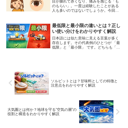
目が腫れて赤くなり、痛みを感じる「も
のもらい」。一度は経験したことがある
人も多いのではないでしょうか。今回
は、ものもらいの意味や由来、そして地
域による呼び方の違いをご紹介します。
ものもらいとは？ものもらいは、医学的
最低限と最小限の違いとは？正し
ナレッジ
には 麦粒腫（ばくりゅうし...
い使い分けをわかりやすく解説
日本語には似た意味に見える言葉が多く
存在します。その代表例のひとつが 「最
低限」と「最小限」 です。どちらも「少
ない」「必要」「ぎりぎり」といったイ
メージを持たれがちですが、実際には明
確な使い分けがあります。この記事で
は、両者の意味の違いと...
ソルビットとは？甘味料としての特徴と
注意点をわかりやすく解説
大気圏とは何か？地球を守る“空気の層”の
役割と構造をわかりやすく解説