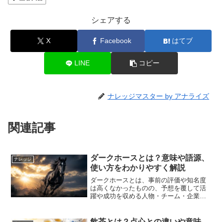
シェアする
X
Facebook
はてブ
LINE
コピー
ナレッジマスター by アナライズ
関連記事
ダークホースとは？意味や語源、
ナレッジ
使い方をわかりやすく解説
ダークホースとは、事前の評価や知名度
は高くなかったものの、予想を覆して活
躍や成功を収める人物・チーム・企業な
どを指す言葉です。スポーツの大会や選
挙、ビジネス、芸能界など、さまざまな
場面で使われる表現で、「意外な実力
飲茶とは？点心との違いや意味、