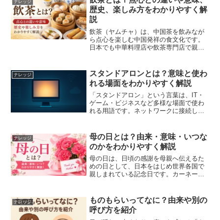
ナレッジ
者」や「伏兵」といった意味...
歴史、楽しみ方をわかりやすく解
説
飲茶（ヤムチャ）は、中国茶を飲みなが
ら点心を楽しむ中国発祥の食文化です。
日本でも中華料理店や飲茶専門店で親し
まれていますが、「点心との違いがよく
分からない」「飲茶は料理の名前だと思
っていた」という方も少なくありませ
スタンドアロンとは？意味と使わ
ナレッジ
ん。この記事では、飲茶の意...
れる場面をわかりやすく解説
「スタンドアロン」という言葉は、IT・
ゲーム・ビジネスなど多様な場面で使わ
れる用語です。ネットワークに接続しな
い独立した動作形態を指す場合もあれ
ば、単体で機能する製品やシステムを表
す場合もあります。本記事では、スタン
母の日とは？由来・意味・いつな
ナレッジ
ドアロンの基本的な意味か...
のかをわかりやすく解説
母の日は、日頃の感謝を母親へ伝えるた
めの日として、日本をはじめ世界各国で
親しまれている記念日です。カーネーシ
ョンを贈ったり、手紙を書いたり、食事
を楽しんだりと、さまざまな形で感謝の
気持ちを表します。この記事では、母の
ものもらいってなに？由来や別の
ナレッジ
日の意味や由来、日本での...
呼び方を紹介