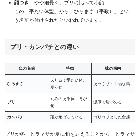
顔つき
：やや細長く、ブリに比べて小顔
この「平たい体型」から「ひらまさ（平政）」とい
う名前が付けられたといわれています。
ブリ・カンパチとの違い
魚の名前
特徴
味の傾向
スリムで平たい体、
ひらまさ
あっさり・上品な脂
夏が旬
丸みのある体、冬が
ブリ
濃厚で脂がのる
旬
カンパチ
頭が角ばっている
コリコリとした食感
ブリが冬、ヒラマサが夏に旬を迎えることから、ヒラマサ