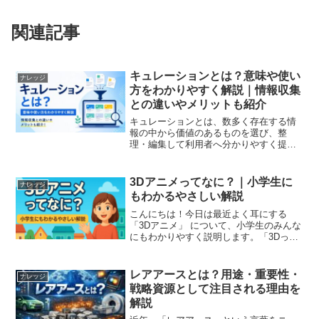
関連記事
キュレーションとは？意味や使い
ナレッジ
方をわかりやすく解説｜情報収集
との違いやメリットも紹介
キュレーションとは、数多く存在する情
報の中から価値のあるものを選び、整
理・編集して利用者へ分かりやすく提供
することです。インターネットやSNSが
普及した現代では、膨大な情報が日々発
信されているため、必要な情報を効率よ
3Dアニメってなに？｜小学生に
ナレッジ
く得る手段としてキュレー...
もわかるやさしい解説
こんにちは！今日は最近よく耳にする
「3Dアニメ」 について、小学生のみんな
にもわかりやすく説明します。「3Dって
立体ってこと？」「ふつうのアニメと何
が違うの？」と思った人は、ぜひ読んで
みてください。3Dアニメとは？3Dアニメ
レアアースとは？用途・重要性・
ナレッジ
は、コンピュー...
戦略資源として注目される理由を
解説