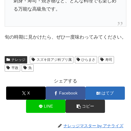
刺身・寿司・焼き物など、どんな料理でも楽しめ
る万能な高級魚です。
旬の時期に見かけたら、ぜひ一度味わってみてください。
ナレッジ
スズキ目アジ科ブリ属
ひらまさ
寿司
平政
魚
シェアする
X
Facebook
はてブ
LINE
コピー
ナレッジマスター by アナライズ