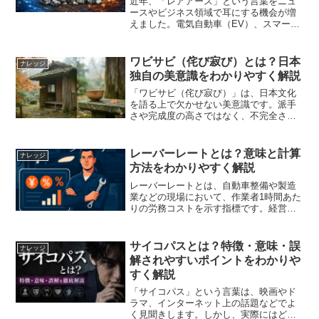
近年、「レアアース」という言葉をニュ
ースやビジネス領域で耳にする機会が増
えました。電気自動車（EV）、スマート
フォン、風力発電機などの先端技術には
欠かせない素材であり、国際情勢とも深
く関係する重要な資源です。本記事では
ワビサビ（侘び寂び）とは？日本
ナレッジ
レアアースとは何か、そ...
独自の美意識をわかりやすく解説
「ワビサビ（侘び寂び）」は、日本文化
を語る上で欠かせない美意識です。派手
さや完成度の高さではなく、不完全さ・
簡素さ・時間の流れに価値を見出す感覚
として、茶道や庭園、工芸、文学など、
さまざまな分野に深く根付いています。
レーバーレートとは？意味と計算
ナレッジ
本記事では、ワビサビの意...
方法をわかりやすく解説
レーバーレートとは、自動車整備や製造
業などの現場において、作業者1時間あた
りの労務コストを示す指標です。経営管
理や見積もり作成において重要な役割を
担うこの数値を正しく理解することで、
コスト管理の精度が大きく向上します。
サイコパスとは？特徴・意味・誤
ナレッジ
本記事ではレーバーレー...
解されやすいポイントをわかりや
すく解説
「サイコパス」という言葉は、映画やド
ラマ、インターネット上の話題などでよ
く見聞きします。しかし、実際にはどの