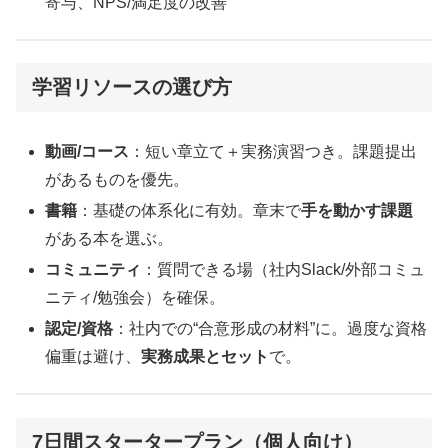
寄与、NPS/満足度の改善
学習リソースの選び方
動画/コース
：短い章立て＋実務演習つき。課題提出
があるものを優先。
書籍
：基礎の体系化に有効。章末で
手を動かす課題
がある本を選ぶ。
コミュニティ
：質問できる場（社内Slack/外部コミュ
ニティ/勉強会）を確保。
認定/資格
：社内での“合意形成の材料”に。過度な資格
偏重は避け、
実務成果とセット
で。
7日間スタータープラン（個人向け）