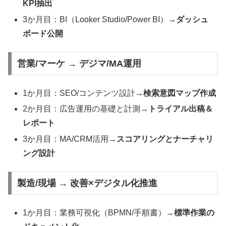
KPI抽出
3か月目：BI（Looker Studio/Power BI）→
ダッシュ
ボード公開
営業/マーケ → デジマ/MA運用
1か月目：SEO/コンテンツ設計→
検索意図マップ作成
2か月目：広告運用の基礎と計測→
トライアル出稿＆
レポート
3か月目：MA/CRM活用→
スコアリングとナーチャリ
ング設計
製造/現場 → 改善×デジタル化推進
1か月目：業務可視化（BPMN/手順書）→
標準作業の