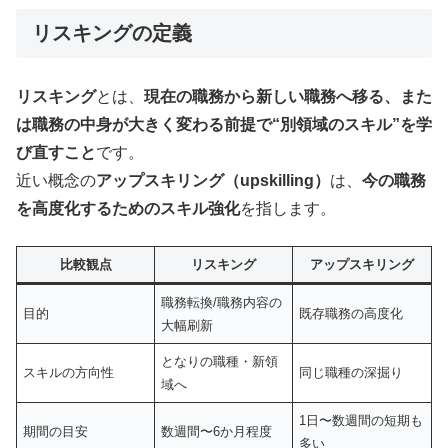
リスキングの定義
リスキング
とは、
現在の職務から新しい職務へ移る、また
は職務の中身が大きく変わる前提で“別領域のスキル”を学
び直すこと
です。
近い概念の
アップスキリング（upskilling）
は、
今の職務
を高度化するためのスキル強化
を指します。
比較観点
リスキング
アップスキリング
職務転換/職務内容の
目的
既存職務の高度化
大幅刷新
となりの職種・新領
スキルの方向性
同じ職種の深掘り
域へ
1日〜数週間の短期も
期間の目安
数週間〜6か月程度
多い