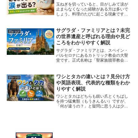
玉ねぎを切っていると、目がしみて涙が
止まらなくなった経験がある方は多いで
しょう。料理のたびに起こる現象です
が、なぜ玉ねぎを切ると涙が出るのでし
ょうか。実は、玉ねぎには外敵から身を
守るための仕組みが備わっており、その
サグラダ・ファミリアとは？未完
ナレッジ
働きによって涙が引き起こさ...
の世界遺産と呼ばれる理由や見ど
ころをわかりやすく解説
サグラダ・ファミリアとは、スペイン・
バルセロナにあるカトリック教会の大聖
堂です。正式名称は「聖家族贖罪教会
（Basílica de la Sagrada Família）」で、
世界的な建築家アントニ・ガウディが設
計を手掛けた代表作として知ら...
ワシとタカの違いとは？見分け方
ナレッジ
や英語表現、代表的な種類をわか
りやすく解説
ワシとタカはどちらも鋭い爪とくちばし
を持つ猛禽類（もうきんるい）ですが、
「何が違うの？」と疑問に思う人は少な
くありません。実は、生物学上では明確
な区別があるわけではなく、主に大きさ
や見た目によって呼び分けられていま
す。この記事では、ワシとタ...