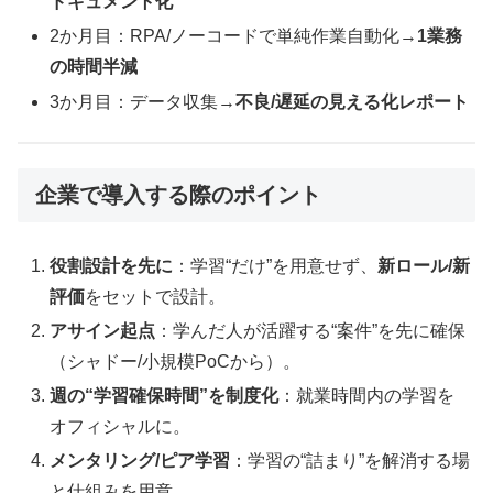
ドキュメント化
2か月目：RPA/ノーコードで単純作業自動化→
1業務
の時間半減
3か月目：データ収集→
不良/遅延の見える化レポート
企業で導入する際のポイント
役割設計を先に
：学習“だけ”を用意せず、
新ロール/新
評価
をセットで設計。
アサイン起点
：学んだ人が活躍する“案件”を先に確保
（シャドー/小規模PoCから）。
週の“学習確保時間”を制度化
：就業時間内の学習を
オフィシャルに。
メンタリング/ピア学習
：学習の“詰まり”を解消する場
と仕組みを用意。