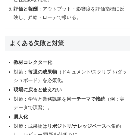
評価と報酬
：アウトプット・影響度を評価指標に反
映し、昇給・ローテで報いる。
よくある失敗と対策
教材コレクター化
対策：
毎週の成果物
（ドキュメント/スクリプト/ダッ
シュボード）を必須化。
現場に戻ると使えない
対策：学習と業務課題を
同一テーマで接続
（例：実
データで演習）。
属人化
対策：成果物は
リポジトリ/ナレッジベース
へ集約
し、レビュー/更新を仕組みに。