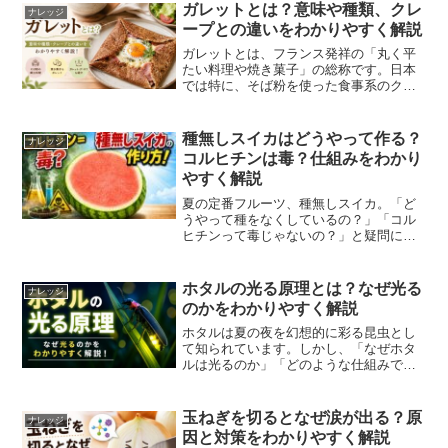
ガレットとは？意味や種類、クレ
ナレッジ
ープとの違いをわかりやすく解説
ガレットとは、フランス発祥の「丸く平
たい料理や焼き菓子」の総称です。日本
では特に、そば粉を使った食事系のクレ
ープを指すことが一般的ですが、実際に
は焼き菓子やパイなどもガレットと呼ば
れています。本記事では、ガレットの意
種無しスイカはどうやって作る？
ナレッジ
味や由来、代表的な種類、...
コルヒチンは毒？仕組みをわかり
やすく解説
夏の定番フルーツ、種無しスイカ。「ど
うやって種をなくしているの？」「コル
ヒチンって毒じゃないの？」と疑問に思
ったことはありませんか？この記事で
は、種無しスイカの作り方染色体をどう
やって増やすのかコルヒチンの正体と安
ホタルの光る原理とは？なぜ光る
ナレッジ
全性を、順を追ってわかりや...
のかをわかりやすく解説
ホタルは夏の夜を幻想的に彩る昆虫とし
て知られています。しかし、「なぜホタ
ルは光るのか」「どのような仕組みで発
光しているのか」を詳しく知っている人
は少ないかもしれません。ホタルの光
は、単なる体の特徴ではなく、生きるた
玉ねぎを切るとなぜ涙が出る？原
ナレッジ
めに進化した高度な仕組みで...
因と対策をわかりやすく解説